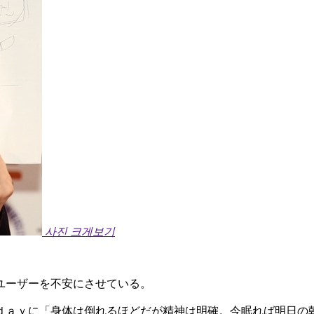
사진 크게보기
ユーザーを不安にさせている。
ｄａｙに「身体は倒れるほどだが精神は明確。今眠れば明日の