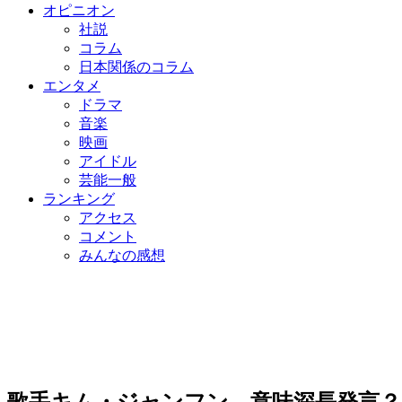
オピニオン
社説
コラム
日本関係のコラム
エンタメ
ドラマ
音楽
映画
アイドル
芸能一般
ランキング
アクセス
コメント
みんなの感想
歌手キム・ジャンフン、意味深長発言？