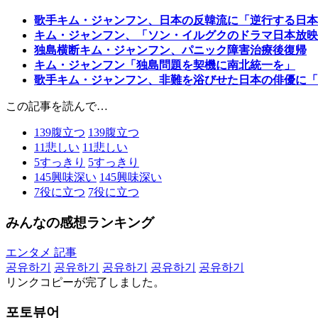
歌手キム・ジャンフン、日本の反韓流に「逆行する日本..
キム・ジャンフン、「ソン・イルグクのドラマ日本放映..
独島横断キム・ジャンフン、パニック障害治療後復帰
キム・ジャンフン「独島問題を契機に南北統一を」
歌手キム・ジャンフン、非難を浴びせた日本の俳優に「..
この記事を読んで…
139
腹立つ
139
腹立つ
11
悲しい
11
悲しい
5
すっきり
5
すっきり
145
興味深い
145
興味深い
7
役に立つ
7
役に立つ
みんなの感想ランキング
エンタメ 記事
공유하기
공유하기
공유하기
공유하기
공유하기
リンクコピーが完了しました。
포토뷰어