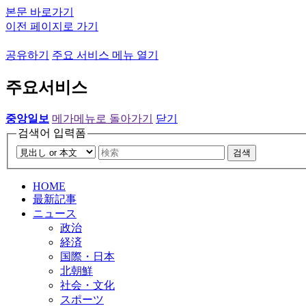
본문 바로가기
이전 페이지로 가기
공유하기
주요 서비스 메뉴 열기
주요서비스
중앙일보
메가메뉴로 돌아가기
닫기
검색어 입력폼
검색
HOME
最新記事
ニュース
政治
経済
国際・日本
北朝鮮
社会・文化
スポーツ