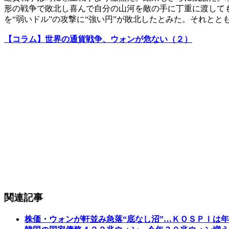
形の戦争で敗北し喜んで自分の山河を敵の手に丁重に渡して
を“弱いドル”の攻撃に“強い円”が敗北したとみた。それと
【コラム】世界の通貨戦争、ウォンが危ない（２）
関連記事
株価・ウォンが軒並み急落“底なし沼”…ＫＯＳＰＩは