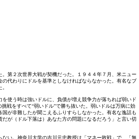
た。第２次世界大戦が契機だった。１９４４年７月、米ニュー
金の代わりにドルを基準としなければならなかった。有名なブ
た。
力を使う時は強いドルに、負債が増え競争力が落ちれば弱いド
挑戦をすべて“弱いドル”で勝ち抜いた。弱いドルは万病に効
各国が非難したが聞こえるふりすらしなかった。有名な逸話も
貨だが（ドル下落は）あなた方の問題になるだろう」と言い切
らない。神奈川大学の吉川元忠教授は「マネー敗戦」で、「無