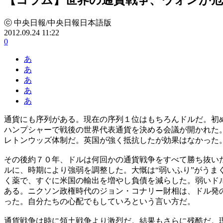
ⓒ 中央日報/中央日報日本語版
2012.09.24 11:22
0
あ
あ
あ
あ
あ
通貨にも序列がある。現在の序列１位はもちろんドルだ。初
ハンプシャーで戦後の世界代表通貨を決める会議が開かれた
レトンウッズ体制だ。英国が強く抵抗したが効果はなかった
その後約７０年、ドルは何回かの通貨戦争をすべて勝ち抜い
ルに、時期により強弱を調整した。大慨は“弱いふり”がうま
く薬で、すぐに米国の輸出を増やし負債を減らした。弱いド
ある。ニクソン政権時代のジョン・コナリー財相は、ドル発
った。自分たちの心配でもしていろという言い方だ。
通貨戦争は時に領土戦争より激烈だ。結果もさらに残酷だ。