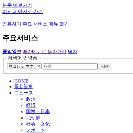
본문 바로가기
이전 페이지로 가기
공유하기
주요 서비스 메뉴 열기
주요서비스
중앙일보
메가메뉴로 돌아가기
닫기
검색어 입력폼
검색
HOME
最新記事
ニュース
政治
経済
国際・日本
北朝鮮
社会・文化
スポーツ