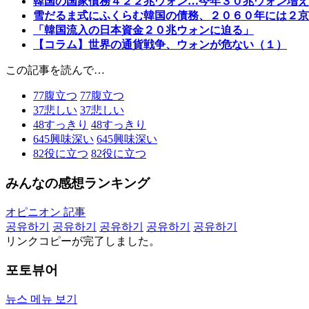
韓国の国家債務４２２兆ウォン…今年３０兆ウォン増え
雪だるま式にふくらむ韓国の債務、２０６０年には２京
「韓国流入の日本資金２０兆ウォンに迫る」
【コラム】世界の通貨戦争、ウォンが危ない（１）
この記事を読んで…
77
腹立つ
77
腹立つ
37
悲しい
37
悲しい
48
すっきり
48
すっきり
645
興味深い
645
興味深い
82
役に立つ
82
役に立つ
みんなの感想ランキング
オピニオン 記事
공유하기
공유하기
공유하기
공유하기
공유하기
リンクコピーが完了しました。
포토뷰어
뉴스 메뉴 보기