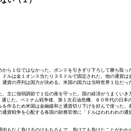
めから１位ではなかった。ポンドを引きずり下ろして勝ち取っ
。ドルは金１オンス当たり３５ドルで固定された。他の通貨は
。通貨の序列は国力が決める。米国の国力は当時世界１位だっ
た。主に強弱調節で１位の座を守った。国の経済がうまくいき
く通じた。ベトナム戦争後、第１次石油危機、８０年代の日本の
ルを作るため米国は金融緩和と通貨切り下げを好んで使った。
の通貨戦争を心配する各国の財務官僚に「ドルはわれわれの通
理由もなく負けるのはもちろんで、負けても負けたことがわか