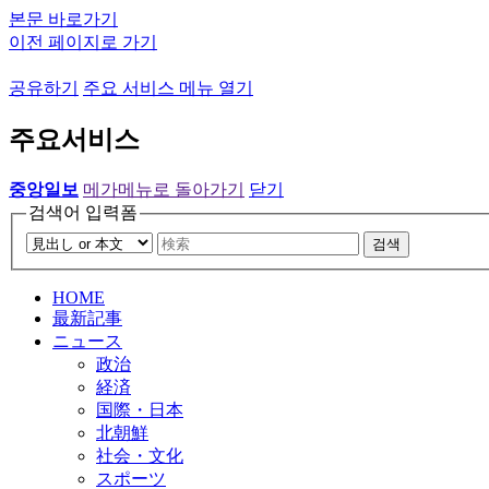
본문 바로가기
이전 페이지로 가기
공유하기
주요 서비스 메뉴 열기
주요서비스
중앙일보
메가메뉴로 돌아가기
닫기
검색어 입력폼
검색
HOME
最新記事
ニュース
政治
経済
国際・日本
北朝鮮
社会・文化
スポーツ