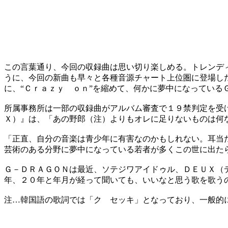
この言葉通り、今回の収録曲は思い切り楽しめる。トレンデ
うに、今回の新曲も早々と各種音源チャート上位圏に登場した
に、“Ｃｒａｚｙ ｏｎ”を縮めて、何かに夢中になっている
所属事務所は一部の収録曲がアルバム審査で１９禁判定を受
Ｘ）』は、「あの野郎（注）よりもオレに足りないものは何
「正直、自分の音楽は青少年に有害なのかもしれない。耳当
芸術のある分野に夢中になっている若者が多くこの世に出た
Ｇ－ＤＲＡＧＯＮは最近、ソテジワアイドゥル、ＤＥＵＸ（
年、２０年と年月が経って聞いても、いいなと思う歌を歌う
注…韓国語の歌詞では「ク セッキ」となっており、一般的