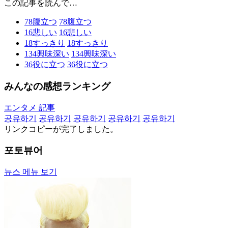
この記事を読んで…
78
腹立つ
78
腹立つ
16
悲しい
16
悲しい
18
すっきり
18
すっきり
134
興味深い
134
興味深い
36
役に立つ
36
役に立つ
みんなの感想ランキング
エンタメ 記事
공유하기
공유하기
공유하기
공유하기
공유하기
リンクコピーが完了しました。
포토뷰어
뉴스 메뉴 보기