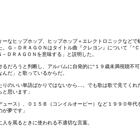
ィーなヒップホップ、ヒップホップ＋エレクトロニックなどで
。Ｇ－ＤＲＡＧＯＮはタイトル曲『クレヨン』について「“Ｃｒ
Ｇ－ＤＲＡＧＯＮを意味する」と説明した。
けるだろうと判断し、アルバムに自発的に“１９歳未満視聴不可
なんだ」と歌っているからだ。
たりのいい単語ばかりではないから…。でも歌は歌で見てくれ
らと思います」
デュース）、０１５Ｂ（コンイルオービー）など１９９０年代
のが夢です」
に人を罵るときに使われる不適切な言葉。