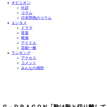
オピニオン
社説
コラム
日本関係のコラム
エンタメ
ドラマ
音楽
映画
アイドル
芸能一般
ランキング
アクセス
コメント
みんなの感想
Ｇ－ＤＲＡＧＯＮ「歌は歌と切り離して