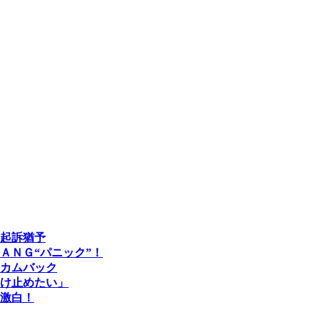
起訴猶予
ＡＮＧ“パニック”！
カムバック
け止めたい」
激白！