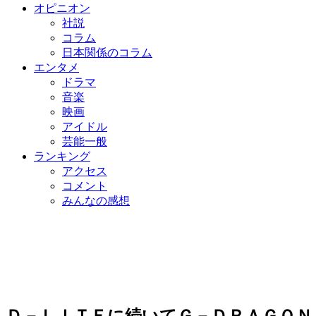
オピニオン
社説
コラム
日本関係のコラム
エンタメ
ドラマ
音楽
映画
アイドル
芸能一般
ランキング
アクセス
コメント
みんなの感想
Ｄ－ＬＩＴＥに続いてＧ－ＤＲＡＧＯＮ