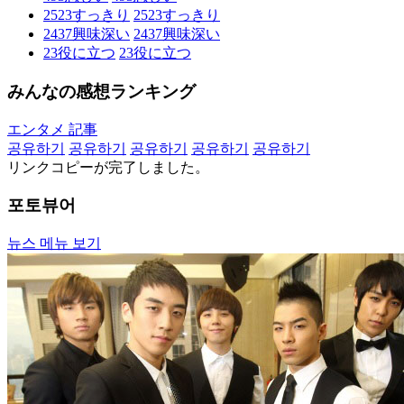
2523
すっきり
2523
すっきり
2437
興味深い
2437
興味深い
23
役に立つ
23
役に立つ
みんなの感想ランキング
エンタメ 記事
공유하기
공유하기
공유하기
공유하기
공유하기
リンクコピーが完了しました。
포토뷰어
뉴스 메뉴 보기