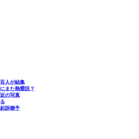
百人が結集
にまた熱愛説？
近の写真
る
起訴猶予