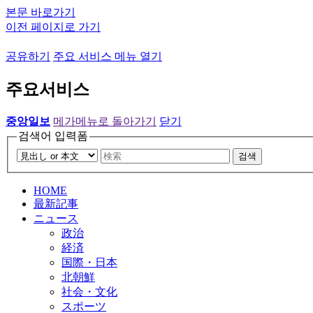
본문 바로가기
이전 페이지로 가기
공유하기
주요 서비스 메뉴 열기
주요서비스
중앙일보
메가메뉴로 돌아가기
닫기
검색어 입력폼
검색
HOME
最新記事
ニュース
政治
経済
国際・日本
北朝鮮
社会・文化
スポーツ