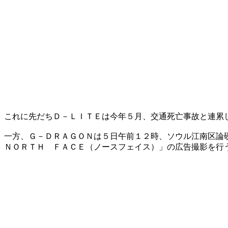
これに先だちＤ－ＬＩＴＥは今年５月、交通死亡事故と連累
一方、Ｇ－ＤＲＡＧＯＮは５日午前１２時、ソウル江南区論
ＮＯＲＴＨ ＦＡＣＥ（ノースフェイス）」の広告撮影を行