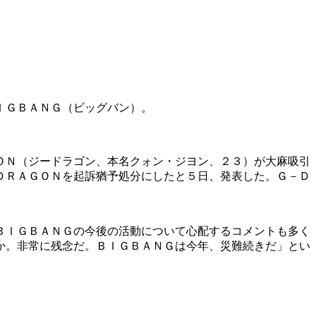
ＩＧＢＡＮＧ（ビッグバン）。
ＯＮ（ジードラゴン、本名クォン・ジヨン、２３）が大麻吸引
ＤＲＡＧＯＮを起訴猶予処分にしたと５日、発表した。Ｇ－Ｄ
ＢＩＧＢＡＮＧの今後の活動について心配するコメントも多く
か。非常に残念だ。ＢＩＧＢＡＮＧは今年、災難続きだ」とい