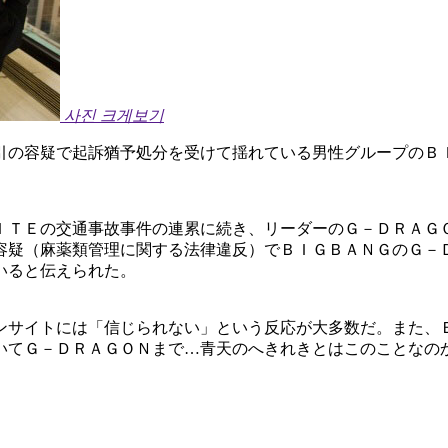
사진 크게보기
引の容疑で起訴猶予処分を受けて揺れている男性グループのＢ
ＩＴＥの交通事故事件の連累に続き、リーダーのＧ－ＤＲＡＧ
容疑（麻薬類管理に関する法律違反）でＢＩＧＢＡＮＧのＧ－
いると伝えられた。
ンサイトには「信じられない」という反応が大多数だ。また、
いてＧ－ＤＲＡＧＯＮまで…青天のへきれきとはこのことなの