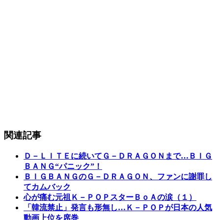
関連記事
Ｄ－ＬＩＴＥに続いてＧ－ＤＲＡＧＯＮまで…ＢＩＧ
ＢＡＮＧ“パニック”！
ＢＩＧＢＡＮＧのＧ－ＤＲＡＧＯＮ、ファンに謝罪し
てカムバック
心が痛む元祖Ｋ－ＰＯＰスターＢｏＡの涙（１）
「韓流禁止」発言も形無し…Ｋ－ＰＯＰが日本の人気
動画上位を席巻