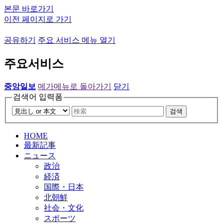
본문 바로가기
이전 페이지로 가기
공유하기
주요 서비스 메뉴 열기
주요서비스
중앙일보
메가메뉴로 돌아가기
닫기
검색어 입력폼
검색
HOME
最新記事
ニュース
政治
経済
国際・日本
北朝鮮
社会・文化
スポーツ