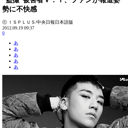
勢に不快感
ⓒ ＩＳＰＬＵＳ/中央日報日本語版
2012.09.19 09:37
0
あ
あ
あ
あ
あ