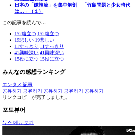
日本の「嫌韓流」を集中解剖 「竹島問題と少女時代
は…」（１）
この記事を読んで…
152
腹立つ
152
腹立つ
19
悲しい
19
悲しい
11
すっきり
11
すっきり
41
興味深い
41
興味深い
15
役に立つ
15
役に立つ
みんなの感想ランキング
エンタメ 記事
공유하기
공유하기
공유하기
공유하기
공유하기
リンクコピーが完了しました。
포토뷰어
뉴스 메뉴 보기