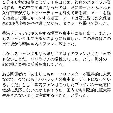
１分４６秒の映像にはＶ．Ｉをはじめ、複数のスタッフが登
場する。その中で問題になったのは、酒に酔ったとみられる
久保杏奈が打ち上げパーティーを終えて帰る前、Ｖ．Ｉを軽
く抱擁して頬にキスをする場面。Ｖ．Ｉは酒に酔った久保杏
奈の肉弾攻勢をやや避けながら、タクシーを乗せて送った。
香港メディアはキスをする場面を集中的に映し出し、あたか
もスキャンダルであるかのように報道した。この映像はこの
日午後から韓国国内のファンに広まった。
しかしスキャンダルなら怒り出すはずのファンさえも「何で
もないことだ。パパラッチの犠牲になった」とし、海外の一
部の報道姿勢に反感を表している。
ある関係者は「あまりにもＫ－ＰＯＰスターが世界的に人気
なので、今ではもうパパラッチの集中ターゲットになってい
るようだ」とし「国内ファンはこうしたプライバシー報道に
敏感に反応しないのがよさそうだ。国内でも刺激的に拡大再
生産されないように注意するべきだ」と語った。