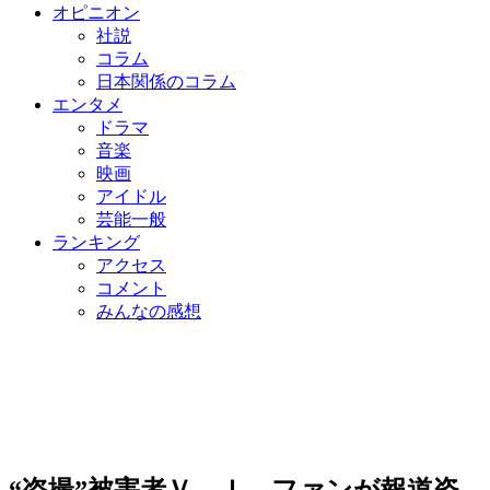
オピニオン
社説
コラム
日本関係のコラム
エンタメ
ドラマ
音楽
映画
アイドル
芸能一般
ランキング
アクセス
コメント
みんなの感想
“盗撮”被害者Ｖ．Ｉ、ファンが報道姿