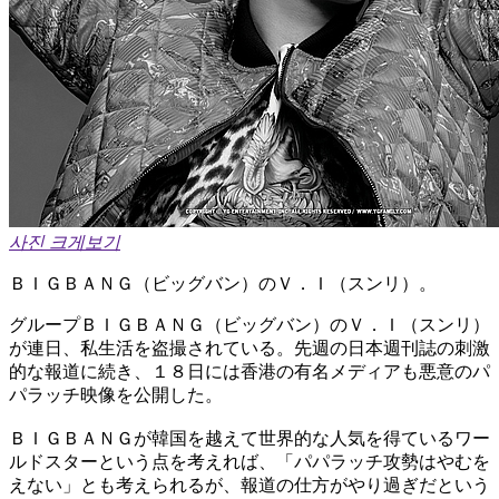
사진 크게보기
ＢＩＧＢＡＮＧ（ビッグバン）のＶ．Ｉ（スンリ）。
グループＢＩＧＢＡＮＧ（ビッグバン）のＶ．Ｉ（スンリ）
が連日、私生活を盗撮されている。先週の日本週刊誌の刺激
的な報道に続き、１８日には香港の有名メディアも悪意のパ
パラッチ映像を公開した。
ＢＩＧＢＡＮＧが韓国を越えて世界的な人気を得ているワー
ルドスターという点を考えれば、「パパラッチ攻勢はやむを
えない」とも考えられるが、報道の仕方がやり過ぎだという