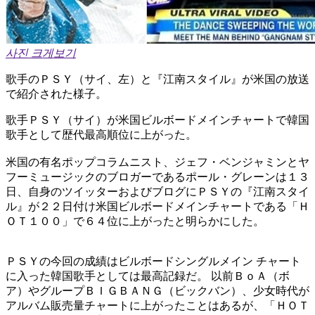
사진 크게보기
歌手のＰＳＹ（サイ、左）と『江南スタイル』が米国の放送
で紹介された様子。
歌手ＰＳＹ（サイ）が米国ビルボードメインチャートで韓国
歌手として歴代最高順位に上がった。
米国の有名ポップコラムニスト、ジェフ・ベンジャミンとヤ
フーミュージックのブロガーであるポール・グレーンは１３
日、自身のツイッターおよびブログにＰＳＹの『江南スタイ
ル』が２２日付け米国ビルボードメインチャートである「Ｈ
ＯＴ１００」で６４位に上がったと明らかにした。
ＰＳＹの今回の成績はビルボードシングルメイン チャート
に入った韓国歌手としては最高記録だ。 以前ＢｏＡ（ボ
ア）やグループＢＩＧＢＡＮＧ（ビックバン）、少女時代が
アルバム販売量チャートに上がったことはあるが、「ＨＯＴ