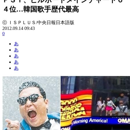
４位…韓国歌手歴代最高
ⓒ ＩＳＰＬＵＳ/中央日報日本語版
2012.09.14 09:43
0
あ
あ
あ
あ
あ