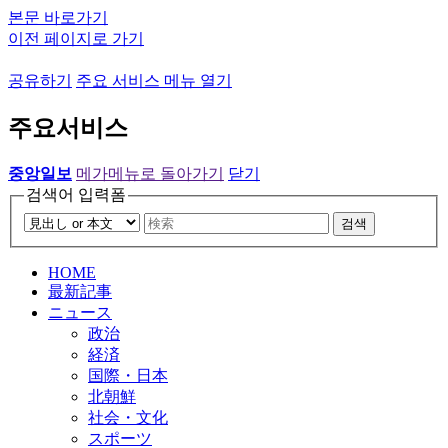
본문 바로가기
이전 페이지로 가기
공유하기
주요 서비스 메뉴 열기
주요서비스
중앙일보
메가메뉴로 돌아가기
닫기
검색어 입력폼
검색
HOME
最新記事
ニュース
政治
経済
国際・日本
北朝鮮
社会・文化
スポーツ