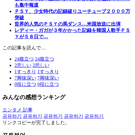
も集中報道
ＰＳＹ、少女時代の記録破りユーチューブ２０００万
突破
世界的人気のＰＳＹの馬ダンス…米国放送に出演
レディー・ガガが３年かかった記録を韓国人歌手ＰＳ
Ｙが５８日で…
この記事を読んで…
24
腹立つ
24
腹立つ
2
悲しい
2
悲しい
1
すっきり
1
すっきり
7
興味深い
7
興味深い
0
役に立つ
0
役に立つ
みんなの感想ランキング
エンタメ 記事
공유하기
공유하기
공유하기
공유하기
공유하기
リンクコピーが完了しました。