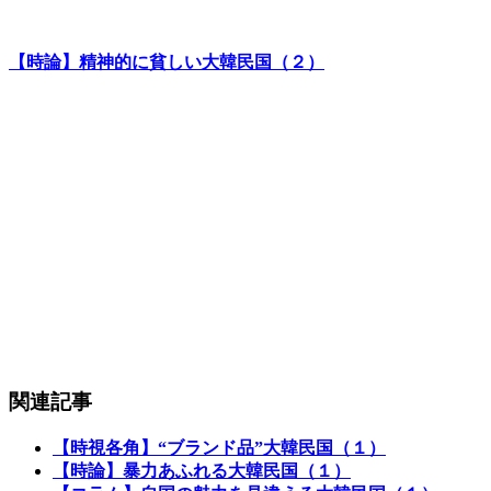
【時論】精神的に貧しい大韓民国（２）
関連記事
【時視各角】“ブランド品”大韓民国（１）
【時論】暴力あふれる大韓民国（１）