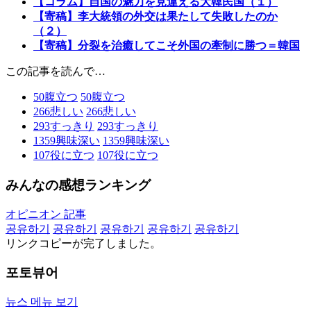
【コラム】自国の魅力を見違える大韓民国（１）
【寄稿】李大統領の外交は果たして失敗したのか
（２）
【寄稿】分裂を治癒してこそ外国の牽制に勝つ＝韓国
この記事を読んで…
50
腹立つ
50
腹立つ
266
悲しい
266
悲しい
293
すっきり
293
すっきり
1359
興味深い
1359
興味深い
107
役に立つ
107
役に立つ
みんなの感想ランキング
オピニオン 記事
공유하기
공유하기
공유하기
공유하기
공유하기
リンクコピーが完了しました。
포토뷰어
뉴스 메뉴 보기