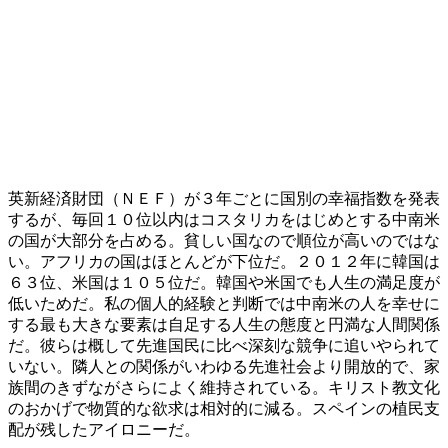
英新経済財団（ＮＥＦ）が３年ごとに国別の幸福指数を発表
するが、毎回１０位以内はコスタリカをはじめとする中南米
の国が大部分を占める。貧しい国なので順位が高いのではな
い。アフリカの国はほとんどが下位だ。２０１２年に韓国は
６３位、米国は１０５位だ。韓国や米国でも人生の満足度が
低いためだ。私の個人的経験と判断では中南米の人を幸せに
する最も大きな要素は自足する人生の態度と円満な人間関係
だ。彼らは概して先進国民に比べ深刻な競争に追いやられて
いない。隣人との関係がいわゆる先進社会より開放的で、家
族間のきずながさらによく維持されている。キリスト教文化
のおかげで物質的な欲求は相対的に減る。スペインの植民支
配が残したアイロニーだ。