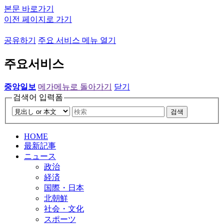
본문 바로가기
이전 페이지로 가기
공유하기
주요 서비스 메뉴 열기
주요서비스
중앙일보
메가메뉴로 돌아가기
닫기
검색어 입력폼
검색
HOME
最新記事
ニュース
政治
経済
国際・日本
北朝鮮
社会・文化
スポーツ