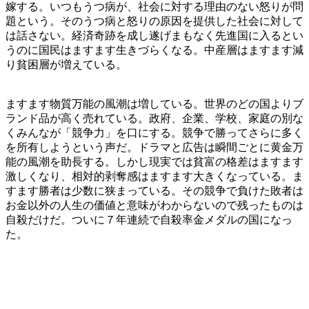
嫁する。いつもうつ病が、社会に対する理由のない怒りが問
題という。そのうつ病と怒りの原因を提供した社会に対して
は話さない。経済奇跡を成し遂げまもなく先進国に入るとい
うのに国民はますます生きづらくなる。中産層はますます減
り貧困層が増えている。
ますます物質万能の風潮は増している。世界のどの国よりブ
ランド品が高く売れている。政府、企業、学校、家庭の別な
くみんなが「競争力」を口にする。競争で勝ってさらに多く
を所有しようという声だ。ドラマと広告は瞬間ごとに黄金万
能の風潮を助長する。しかし現実では貧富の格差はますます
激しくなり、相対的剥奪感はますます大きくなっている。ま
すます勝者は少数に狭まっている。その競争で負けた敗者は
お金以外の人生の価値と意味がわからないので残ったものは
自殺だけだ。ついに７年連続で自殺率金メダルの国になっ
た。