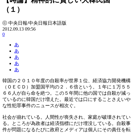
（１）
ⓒ 中央日報/中央日報日本語版
2012.09.13 09:56
0
あ
あ
あ
あ
あ
韓国の２０１０年度の自殺率が世界１位、経済協力開発機構
（ＯＥＣＤ）加盟国平均の２．６倍という。１年に１万５５
６６人が自ら命を絶つ。この５年間に他の国では自殺が減っ
ているのに韓国だけ増えた。最近では口にすることさえいや
な性犯罪事件のニュースが相次ぐ。
社会が崩れている。人間性が喪失され、家庭が破壊されてい
る。ところが為政者は経済指標にだけ埋没している。自殺事
件が問題になるたびに政府とメディアは個人にその責任を転