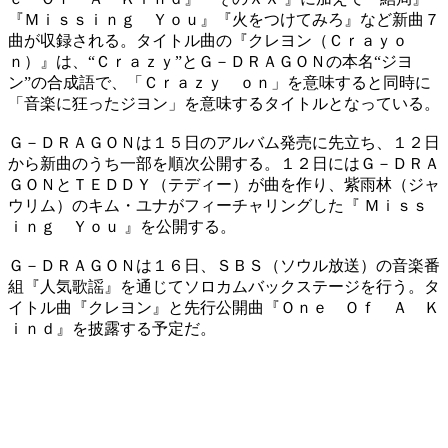
『Ｍｉｓｓｉｎｇ Ｙｏｕ』『火をつけてみろ』など新曲７
曲が収録される。タイトル曲の『クレヨン（Ｃｒａｙｏ
ｎ）』は、“Ｃｒａｚｙ”とＧ－ＤＲＡＧＯＮの本名“ジヨ
ン”の合成語で、「Ｃｒａｚｙ ｏｎ」を意味すると同時に
「音楽に狂ったジヨン」を意味するタイトルとなっている。
Ｇ－ＤＲＡＧＯＮは１５日のアルバム発売に先立ち、１２日
から新曲のうち一部を順次公開する。１２日にはＧ－ＤＲＡ
ＧＯＮとＴＥＤＤＹ（テディー）が曲を作り、紫雨林（ジャ
ウリム）のキム・ユナがフィーチャリングした『 Ｍｉｓｓ
ｉｎｇ Ｙｏｕ 』を公開する。
Ｇ－ＤＲＡＧＯＮは１６日、ＳＢＳ（ソウル放送）の音楽番
組『人気歌謡』を通じてソロカムバックステージを行う。タ
イトル曲『クレヨン』と先行公開曲『Ｏｎｅ Ｏｆ Ａ Ｋ
ｉｎｄ』を披露する予定だ。