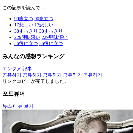
この記事を読んで…
90
腹立つ
90
腹立つ
17
悲しい
17
悲しい
38
すっきり
38
すっきり
229
興味深い
229
興味深い
26
役に立つ
26
役に立つ
みんなの感想ランキング
エンタメ 記事
공유하기
공유하기
공유하기
공유하기
공유하기
リンクコピーが完了しました。
포토뷰어
뉴스 메뉴 보기