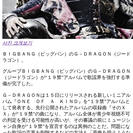
사진 크게보기
ＢＩＧＢＡＮＧ（ビッグバン）のＧ－ＤＲＡＧＯＮ（ジード
ラゴン）。
グループＢＩＧＢＡＮＧ（ビッグバン）のＧ－ＤＲＡＧＯＮ
（ジードラゴン）が“１９禁”アルバムで歌謡界を強打する準
備が完了した。
Ｇ－ＤＲＡＧＯＮは１５日にリリースされる新しいミニアル
バム『ＯＮＥ ＯＦ Ａ ＫＩＮＤ』を“１９禁”アルバムと
して発表する。先行公開されたアルバムの収録曲『そのＸ
Ｘ』が“１９禁”の曲になり、アルバム全体が青少年視聴不可
の判定を受ける可能性が高いが、その審議の前にミュージシ
ャン自身が“１９禁”を宣言するのは異例のことだ。問題にな
った歌詞の言葉を削除するなどの方法も「原曲を損うような