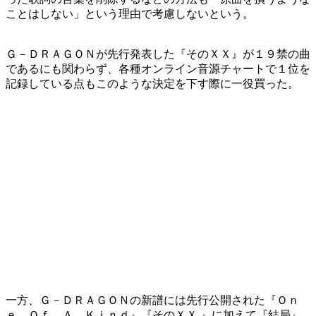
ことはしない」という理由で考慮しないという。
Ｇ－ＤＲＡＧＯＮが先行発表した『そのＸＸ』が１９禁の曲
であるにも関わらず、各種オンライン音源チャートで１位を
記録している点もこのような決定を下す際に一役買った。
一方、Ｇ－ＤＲＡＧＯＮの新譜には先行公開された『Ｏｎ
ｅ Ｏｆ Ａ Ｋｉｎｄ』『そのＸＸ 』に加えて『結局』