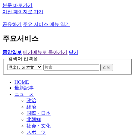
본문 바로가기
이전 페이지로 가기
공유하기
주요 서비스 메뉴 열기
주요서비스
중앙일보
메가메뉴로 돌아가기
닫기
검색어 입력폼
검색
HOME
最新記事
ニュース
政治
経済
国際・日本
北朝鮮
社会・文化
スポーツ