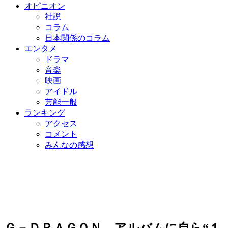
オピニオン
社説
コラム
日本関係のコラム
エンタメ
ドラマ
音楽
映画
アイドル
芸能一般
ランキング
アクセス
コメント
みんなの感想
Ｇ－ＤＲＡＧＯＮ、アルバムに自ら“１