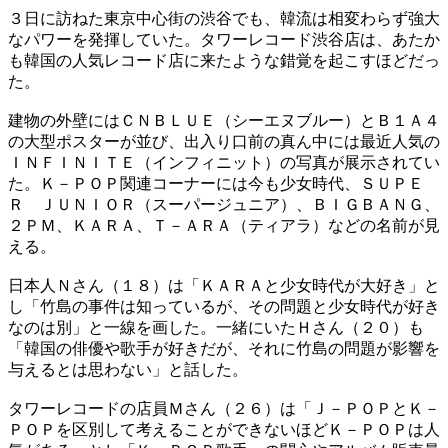
３日に訪ねた東京中心街の渋谷でも、韓流は相変わらず強大
なパワーを発揮していた。タワーレコード渋谷店は、あたか
も韓国の人気レコード店に来たような錯覚を起こすほどだっ
た。
建物の外壁にはＣＮＢＬＵＥ（シーエヌブルー）とＢ１Ａ４
の大型ポスターが並び、出入り口前の真ん中には最近人気の
ＩＮＦＩＮＩＴＥ（インフィニット）の写真が展示されてい
た。Ｋ－ＰＯＰ関連コーナーには今も少女時代、ＳＵＰＥ
Ｒ ＪＵＮＩＯＲ（スーパージュニア）、ＢＩＧＢＡＮＧ、
２ＰＭ、ＫＡＲＡ、Ｔ－ＡＲＡ（ティアラ）などの名前が見
える。
日本人Ｎさん（１８）は「ＫＡＲＡと少女時代が大好き」と
し「竹島の事件は知っているが、その問題と少女時代が好き
なのは別」と一線を画した。一緒にいたＨさん（２０）も
「韓国の俳優や歌手が好きだが、それに竹島の問題が影響を
与えるとは思わない」と話した。
タワーレコードの店員Ｍさん（２６）は「Ｊ－ＰＯＰとＫ－
ＰＯＰを区別して考えることができないほどＫ－ＰＯＰは人