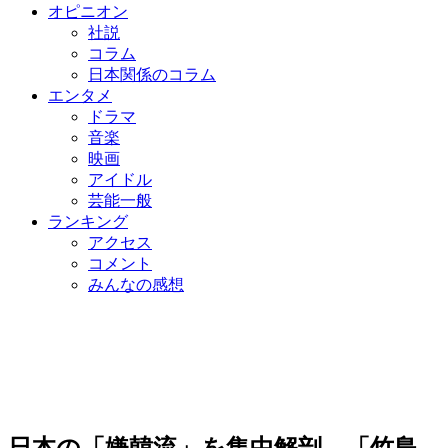
オピニオン
社説
コラム
日本関係のコラム
エンタメ
ドラマ
音楽
映画
アイドル
芸能一般
ランキング
アクセス
コメント
みんなの感想
日本の「嫌韓流」を集中解剖 「竹島