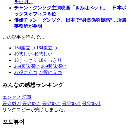
を証明」
チャン・グンソク主演映画「きみはペット」 日本ボ
ックスオフィス６位
俳優チャン・グンソク、日本で“身長偽称疑惑”…所属
事務所が弁明
この記事を読んで…
164
腹立つ
164
腹立つ
49
悲しい
49
悲しい
18
すっきり
18
すっきり
269
興味深い
269
興味深い
27
役に立つ
27
役に立つ
みんなの感想ランキング
エンタメ 記事
공유하기
공유하기
공유하기
공유하기
공유하기
リンクコピーが完了しました。
포토뷰어