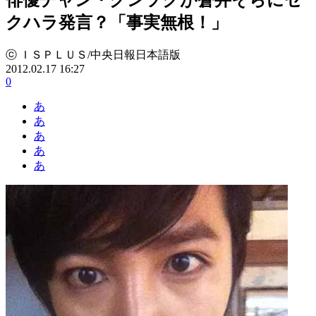
クハラ発言？「事実無根！」
ⓒ ＩＳＰＬＵＳ/中央日報日本語版
2012.02.17 16:27
0
あ
あ
あ
あ
あ