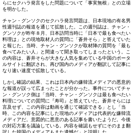
らにセクハラ発言をした問題について「事実無根」との立場
を明かした。
チャン・グンソクのセクハラ発言問題は、日本現地の有名男
性週刊誌の報道を通じて拡散した。この週刊誌は、チャン・
グンソクが昨年８月、日本訪問当時に「日本で最も食べたい
料理は」との現地取材人の質問に「蒼井そら」と答えていた
と報じた。当時、チャン・グンソクが取材陣の質問を「最も
食べてみたい人」と間違って聞き取ってしまったという。こ
の内容は、蒼井そらが大きな人気を集めている中国のポータ
ルサイトに翻訳され、再び国内のメディアが翻訳して記事に
なり速い速度で拡散している。
しかし確認の結果、これは日本内の嫌韓流メディアの悪意的
な報道が誤って広まったことが分かった。事件についてチャ
ン・グンソク側は「当時、チャン・グンソクは最も食べたい
料理についての質問に『寿司』と答えていた。蒼井そらには
言及せず、この内容は動画を通じて確認できる」とし「当
時、この内容を記事にした現地のメディアは代表的な嫌韓流
メディアだ。意図的に悪意のある記事を書いたようだ。今後
の対応方案を議論している。内容を確認もせずにそのまま翻
訳した韓国のメディアもまた遺憾だ」と説明した。