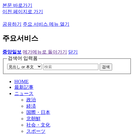
본문 바로가기
이전 페이지로 가기
공유하기
주요 서비스 메뉴 열기
주요서비스
중앙일보
메가메뉴로 돌아가기
닫기
검색어 입력폼
검색
HOME
最新記事
ニュース
政治
経済
国際・日本
北朝鮮
社会・文化
スポーツ