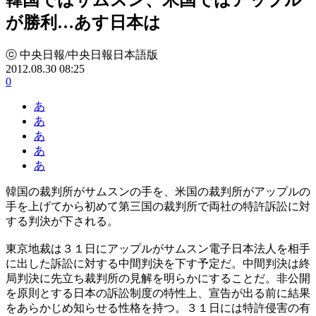
が勝利…あす日本は
ⓒ 中央日報/中央日報日本語版
2012.08.30 08:25
0
あ
あ
あ
あ
あ
韓国の裁判所がサムスンの手を、米国の裁判所がアップルの
手を上げてから初めて第三国の裁判所で両社の特許訴訟に対
する判決が下される。
東京地裁は３１日にアップルがサムスン電子日本法人を相手
に出した訴訟に対する中間判決を下す予定だ。中間判決は終
局判決に先立ち裁判所の見解を明らかにすることだ。非公開
を原則とする日本の訴訟制度の特性上、宣告が出る前に結果
をあらかじめ知らせる性格を持つ。３１日には特許侵害の有