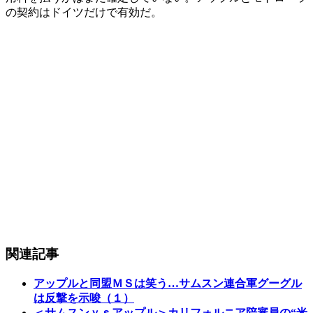
の契約はドイツだけで有効だ。
関連記事
アップルと同盟ＭＳは笑う…サムスン連合軍グーグル
は反撃を示唆（１）
＜サムスンｖｓアップル＞カリフォルニア陪審員の“米