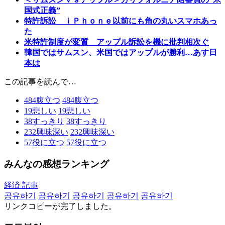
国式正義”
特許訴訟 ｉＰｈｏｎｅ以前にも角の丸いスマホあっ
た
米特許制度が変質 アップル訴訟を機に批判相次ぐ
韓国ではサムスン、米国ではアップルが勝利…あす日
本は
この記事を読んで…
484
腹立つ
484
腹立つ
19
悲しい
19
悲しい
38
すっきり
38
すっきり
232
興味深い
232
興味深い
57
役に立つ
57
役に立つ
みんなの感想ランキング
経済 記事
공유하기
공유하기
공유하기
공유하기
공유하기
リンクコピーが完了しました。