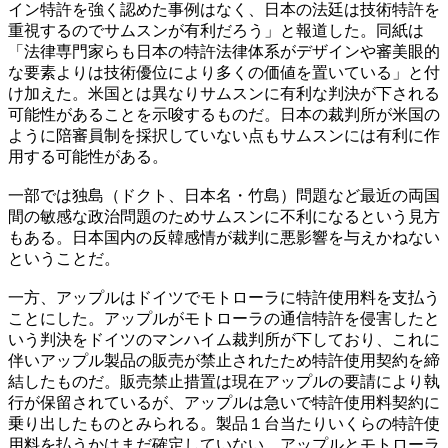
イン特許を強く認めた事例はなく、日本の法廷は技術特許を
重視するのでサムスンが有利だろう」と報道した。同紙は
「法律専門家らも日本の特許法律体系がデザインや審美眼的
な要素よりは技術優位により多くの価値を置いている」と付
け加えた。米国とは異なりサムスンに有利な判決が下される
可能性があることを示唆するものだ。日本の裁判所が米国の
ように陪審員制を採択していない点もサムスンには有利に作
用する可能性がある。
一部では独島（ドクト、日本名・竹島）問題など最近の両国
間の敏感な政治問題のためサムスンに不利になるという見方
もある。日本国内の反韓感情が裁判に悪影響を与えかねない
ということだ。
一方、アップルはドイツでモトローラに特許使用料を支払う
ことにした。アップルがモトローラの通信特許を侵害したと
いう判決をドイツのマンハイム裁判所が下しており、これに
伴いアップル製品の販売が禁止されたため特許使用契約を締
結したものだ。販売禁止措置は現在アップルの要請により執
行が保留されているが、アップルは急いで特許使用料契約に
乗り出したものとみられる。製品１台当たりいくらの特許使
用料を払うかはまだ確定していない。アップルとモトローラ