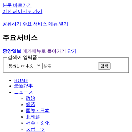
본문 바로가기
이전 페이지로 가기
공유하기
주요 서비스 메뉴 열기
주요서비스
중앙일보
메가메뉴로 돌아가기
닫기
검색어 입력폼
검색
HOME
最新記事
ニュース
政治
経済
国際・日本
北朝鮮
社会・文化
スポーツ