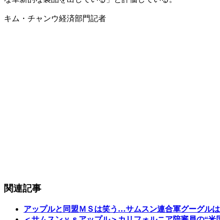
キム・チャンウ経済部門記者
関連記事
アップルと同盟ＭＳは笑う…サムスン連合軍グーグルは
＜サムスンｖｓアップル＞カリフォルニア陪審員の“米