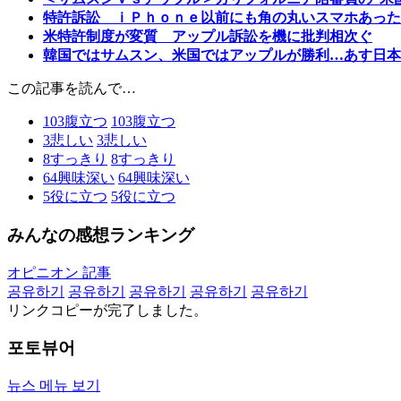
特許訴訟 ｉＰｈｏｎｅ以前にも角の丸いスマホあった
米特許制度が変質 アップル訴訟を機に批判相次ぐ
韓国ではサムスン、米国ではアップルが勝利…あす日本
この記事を読んで…
103
腹立つ
103
腹立つ
3
悲しい
3
悲しい
8
すっきり
8
すっきり
64
興味深い
64
興味深い
5
役に立つ
5
役に立つ
みんなの感想ランキング
オピニオン 記事
공유하기
공유하기
공유하기
공유하기
공유하기
リンクコピーが完了しました。
포토뷰어
뉴스 메뉴 보기