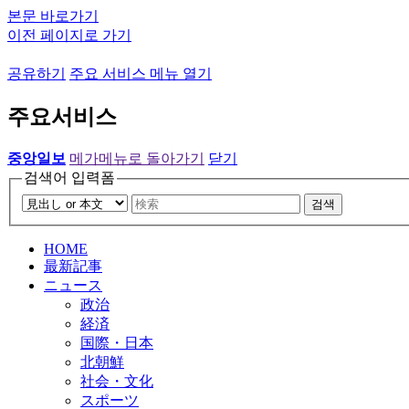
본문 바로가기
이전 페이지로 가기
공유하기
주요 서비스 메뉴 열기
주요서비스
중앙일보
메가메뉴로 돌아가기
닫기
검색어 입력폼
검색
HOME
最新記事
ニュース
政治
経済
国際・日本
北朝鮮
社会・文化
スポーツ