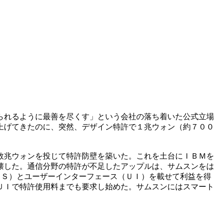
られるように最善を尽くす」という会社の落ち着いた公式立場
上げてきたのに、突然、デザイン特許で１兆ウォン（約７００
数兆ウォンを投じて特許防壁を築いた。これを土台にＩＢＭを
壊した。通信分野の特許が不足したアップルは、サムスンをは
ＯＳ）とユーザーインターフェース（ＵＩ）を載せて利益を得
ＵＩで特許使用料までも要求し始めた。サムスンにはスマート