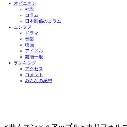
オピニオン
社説
コラム
日本関係のコラム
エンタメ
ドラマ
音楽
映画
アイドル
芸能一般
ランキング
アクセス
コメント
みんなの感想
＜サムスンｖｓアップル＞カリフォルニ