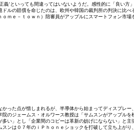
式正義’といっても間違ってはいないようだ。感性的に「良い方
億ドルの賠償を命じたのは、欧州や韓国の裁判所の判決に比べ
ｈｏｍｅ－ｔｏｗｎ）陪審員がアップルにスマートフォン市場
なかった点が惜しまれるが、半導体から始まってディスプレー
学院のジェームス・オルワース教授は「サムスンがアップルを
が多い」とし「企業間のコピーは革新の妨げにならない」と主
ムスンは０７年のｉＰｈｏｎｅショックを打破して立ち上がり