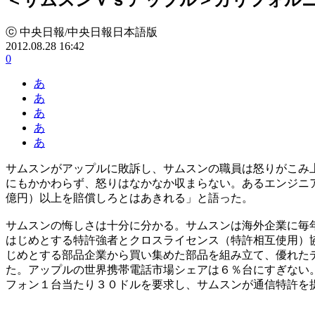
ⓒ 中央日報/中央日報日本語版
2012.08.28 16:42
0
あ
あ
あ
あ
あ
サムスンがアップルに敗訴し、サムスンの職員は怒りがこみ
にもかかわらず、怒りはなかなか収まらない。あるエンジニ
億円）以上を賠償しろとはあきれる」と語った。
サムスンの悔しさは十分に分かる。サムスンは海外企業に毎
はじめとする特許強者とクロスライセンス（特許相互使用）
じめとする部品企業から買い集めた部品を組み立て、優れた
た。アップルの世界携帯電話市場シェアは６％台にすぎない
フォン１台当たり３０ドルを要求し、サムスンが通信特許を