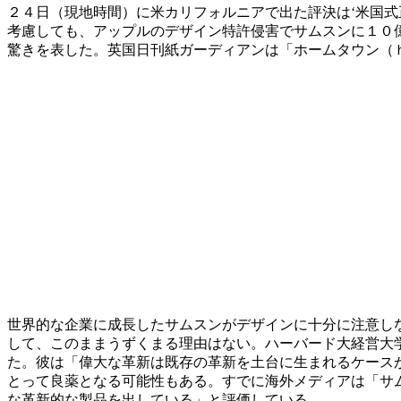
２４日（現地時間）に米カリフォルニアで出た評決は‘米国
考慮しても、アップルのデザイン特許侵害でサムスンに１０
驚きを表した。英国日刊紙ガーディアンは「ホームタウン（
世界的な企業に成長したサムスンがデザインに十分に注意し
して、このままうずくまる理由はない。ハーバード大経営大
た。彼は「偉大な革新は既存の革新を土台に生まれるケース
とって良薬となる可能性もある。すでに海外メディアは「サ
な革新的な製品を出している」と評価している。