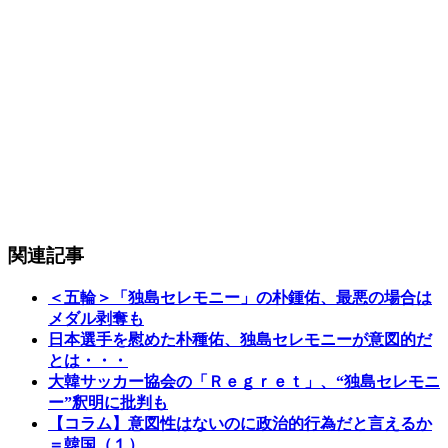
関連記事
＜五輪＞「独島セレモニー」の朴鍾佑、最悪の場合は
メダル剥奪も
日本選手を慰めた朴種佑、独島セレモニーが意図的だ
とは・・・
大韓サッカー協会の「Ｒｅｇｒｅｔ」、“独島セレモニ
ー”釈明に批判も
【コラム】意図性はないのに政治的行為だと言えるか
＝韓国（１）