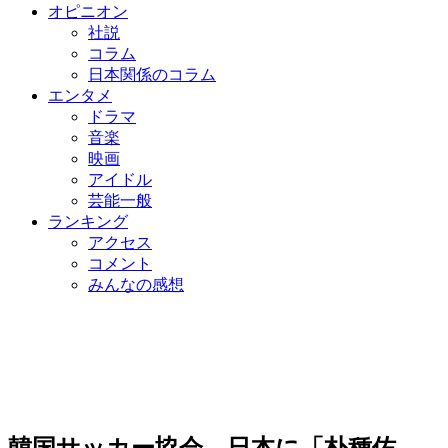
オピニオン
社説
コラム
日本関係のコラム
エンタメ
ドラマ
音楽
映画
アイドル
芸能一般
ランキング
アクセス
コメント
みんなの感想
韓国サッカー協会、日本に「朴種佑、