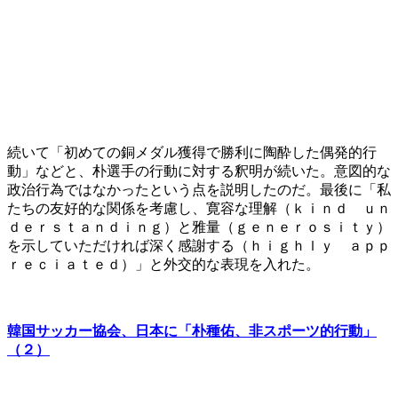
続いて「初めての銅メダル獲得で勝利に陶酔した偶発的行
動」などと、朴選手の行動に対する釈明が続いた。意図的な
政治行為ではなかったという点を説明したのだ。最後に「私
たちの友好的な関係を考慮し、寛容な理解（ｋｉｎｄ ｕｎ
ｄｅｒｓｔａｎｄｉｎｇ）と雅量（ｇｅｎｅｒｏｓｉｔｙ）
を示していただければ深く感謝する（ｈｉｇｈｌｙ ａｐｐ
ｒｅｃｉａｔｅｄ）」と外交的な表現を入れた。
韓国サッカー協会、日本に「朴種佑、非スポーツ的行動」
（２）