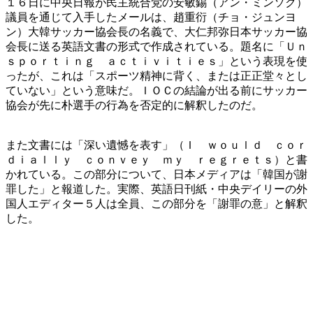
１６日に中央日報が民主統合党の安敏錫（アン・ミンソク）
議員を通じて入手したメールは、趙重衍（チョ・ジュンヨ
ン）大韓サッカー協会長の名義で、大仁邦弥日本サッカー協
会長に送る英語文書の形式で作成されている。題名に「Ｕｎ
ｓｐｏｒｔｉｎｇ ａｃｔｉｖｉｔｉｅｓ」という表現を使
ったが、これは「スポーツ精神に背く、または正正堂々とし
ていない」という意味だ。ＩＯＣの結論が出る前にサッカー
協会が先に朴選手の行為を否定的に解釈したのだ。
また文書には「深い遺憾を表す」（Ｉ ｗｏｕｌｄ ｃｏｒ
ｄｉａｌｌｙ ｃｏｎｖｅｙ ｍｙ ｒｅｇｒｅｔｓ）と書
かれている。この部分について、日本メディアは「韓国が謝
罪した」と報道した。実際、英語日刊紙・中央デイリーの外
国人エディター５人は全員、この部分を「謝罪の意」と解釈
した。