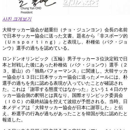
사진 크게보기
大韓サッカー協会が趙重衍（チョ・ジュンヨン）会長の名前
で日本サッカー協会に送った文書。題名から「非スポーツ的
（Ｕｎｓｐｏｒｔｉｎｇ）」と表現し、朴種佑（パク・ジョ
ンウ）選手の過ちを認めている。
ロンドンオリンピック（五輪）男子サッカー３位決定戦で日
本と対戦した後にあった朴種佑（パク・ジョンウ）選手（２
３、釜山）の「独島パフォーマンス」に関連し、大韓サッカ
ー協会が１３日に日本サッカー協会に送ったメールには、朴
選手の過ちを先に認める表現が入っていたことが確認され
た。これは「謝罪する態度ではなかった」という１４日のサ
ッカー協会側の釈明とは異なり、国際オリンピック委員会
（ＩＯＣ）の最終結論を控えて波紋が予想される。当時、日
本メディアは「大韓サッカー協会が日本に謝罪した」と伝
え、朴選手の行為が過ちがあったことを韓国が先に認めたと
報道した。