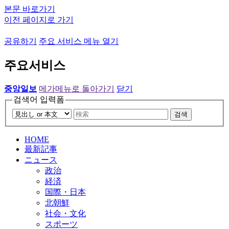
본문 바로가기
이전 페이지로 가기
공유하기
주요 서비스 메뉴 열기
주요서비스
중앙일보
메가메뉴로 돌아가기
닫기
검색어 입력폼
검색
HOME
最新記事
ニュース
政治
経済
国際・日本
北朝鮮
社会・文化
スポーツ