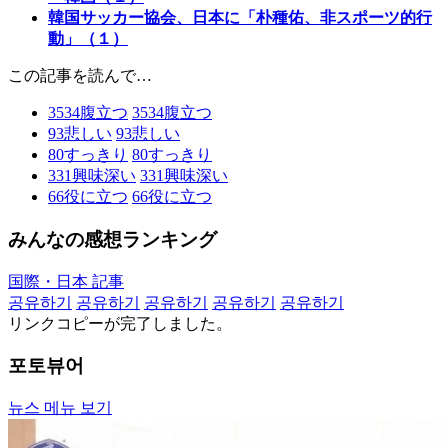
韓国サッカー協会、日本に「朴種佑、非スポーツ的行
動」（１）
この記事を読んで…
3534
腹立つ
3534
腹立つ
93
悲しい
93
悲しい
80
すっきり
80
すっきり
331
興味深い
331
興味深い
66
役に立つ
66
役に立つ
みんなの感想ランキング
国際・日本 記事
공유하기
공유하기
공유하기
공유하기
공유하기
リンクコピーが完了しました。
포토뷰어
뉴스 메뉴 보기