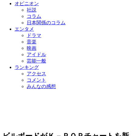
オピニオン
社説
コラム
日本関係のコラム
エンタメ
ドラマ
音楽
映画
アイドル
芸能一般
ランキング
アクセス
コメント
みんなの感想
ビルボードがＫ－ＰＯＰチャートを新