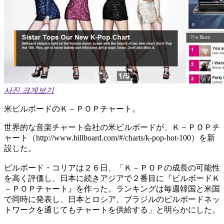
사진 크게보기
米ビルボードのＫ－ＰＯＰチャート。
世界的な音楽チャート会社の米ビルボードが、Ｋ－ＰＯＰチ
ャート（http://www.billboard.com/#/charts/k-pop-hot-100）を新
設した。
ビルボード・コリアは２６日、「Ｋ－ＰＯＰの成長の可能性
を高く評価し、日本に続きアジアで２番目に『ビルボードＫ
－ＰＯＰチャート』を作った。ランキングは毎週韓国と米国
で同時に発表し、日本とロシア、ブラジルのビルボードネッ
トワークを通じてもチャートを供給する」と明らかにした。