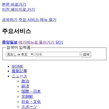
본문 바로가기
이전 페이지로 가기
공유하기
주요 서비스 메뉴 열기
주요서비스
중앙일보
메가메뉴로 돌아가기
닫기
검색어 입력폼
검색
HOME
最新記事
ニュース
政治
経済
国際・日本
北朝鮮
社会・文化
スポーツ