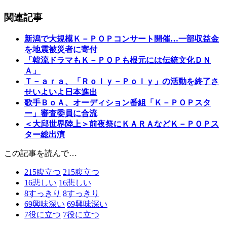
関連記事
新潟で大規模Ｋ－ＰＯＰコンサート開催…一部収益金
を地震被災者に寄付
「韓流ドラマもＫ－ＰＯＰも根元には伝統文化ＤＮ
Ａ」
Ｔ－ａｒａ、「Ｒｏｌｙ－Ｐｏｌｙ」の活動を終了さ
せいよいよ日本進出
歌手ＢｏＡ、オーディション番組「Ｋ－ＰＯＰスタ
ー」審査委員に合流
＜大邱世界陸上＞前夜祭にＫＡＲＡなどＫ－ＰＯＰス
ター総出演
この記事を読んで…
215
腹立つ
215
腹立つ
16
悲しい
16
悲しい
8
すっきり
8
すっきり
69
興味深い
69
興味深い
7
役に立つ
7
役に立つ