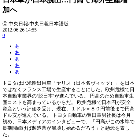
加へ
ⓒ 中央日報/中央日報日本語版
2012.06.26 14:55
0
あ
あ
あ
あ
あ
トヨタは北米輸出用車「ヤリス（日本名ヴィッツ）」を日本
ではなくフランス工場で生産することにした。欧州危機で日
本自動車業界の‘脱日本’が進んでいる。 円高のため自動車生
産コストも高まっているからだ。 欧州危機で日本円が安全
資産という評価を受け、現在、１ドル＝８０円前後まで円高
ドル安が進んでいる。 トヨタ自動車の豊田章男社長は今月
初め、日本メディアのインタビューで、「円高がこの水準で
長期間続けば製造業が崩壊し始めるだろう」と懸念を表し
た。