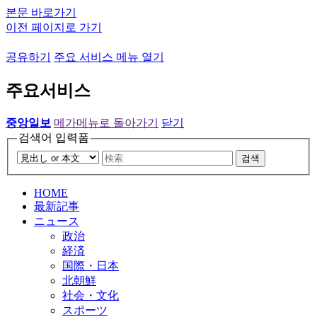
본문 바로가기
이전 페이지로 가기
공유하기
주요 서비스 메뉴 열기
주요서비스
중앙일보
메가메뉴로 돌아가기
닫기
검색어 입력폼
검색
HOME
最新記事
ニュース
政治
経済
国際・日本
北朝鮮
社会・文化
スポーツ