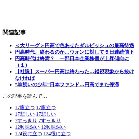
関連記事
＜大リーグ＞円高で色あせたダルビッシュの最高待遇
円高時代、終わるのか…ウォンに対して５日連続値下
円高時代は終焉？ 一部日本企業株価が上昇傾向に
（１）
【社説】スーパー円高は終わった…錯視現象から抜け
なければ
“羊飼いの少年”日本ファンド…円高でまた停滞
この記事を読んで…
17
腹立つ
17
腹立つ
17
悲しい
17
悲しい
7
すっきり
7
すっきり
12
興味深い
12
興味深い
124
役に立つ
124
役に立つ