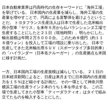
日本自動車業界は円高時代の生存キーワードに「海外工場」
を挙げている。 日本国内の生産量を減らし、海外工場の生
産量を増やすことで、円高による直撃弾を避けようというこ
とだ。 トヨタフランス生産法人は日本で生産した北米輸出
用小型車「ヤリス」を来年５月から仏バランシェンヌ工場で
生産することにしたと２１日（現地時間）、明らかにした。
輸出規模は年間２万５０００台。 このため８億円（約１１
６億ウォン）を投入して工場の増設に乗り出した。 日本で
生産してきた北米輸出用ＳＵＶ（スポーツタイプ多目的車）
の「ハイランダー（日本名クルーガー）」の生産拠点も米国
に移す計画だ。
一方、日本国内工場の生産規模は減らしている。 ２１日の
日本経済新聞によると、日産は来月までに日本国内の生産能
力を１５％ほど縮小する計画だ。 その一環として神奈川県
横浜工場の生産ライン２本のうち１本を停止する。 この工
場で生産してきた小型車「ティーダラティオ」はタイで組み
立てたものを輸入することにした。