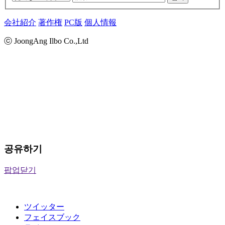
会社紹介
著作権
PC版
個人情報
ⓒ JoongAng Ilbo Co.,Ltd
공유하기
팝업닫기
ツイッター
フェイスブック