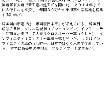
国遼寧省大連で新工場の起工式を開いた。 ２０１４年まで
に８億ドルを投資し、年間３０万台の乗用車生産基地を構築
する計画だ。
韓国国内市場では「米国産日本車」が増えている。 韓国日
産は２５日、ソウル論硯洞（ノンヒョンドン）インフィニテ
ィ江南展示場で、７人乗りクロスオーバー車（ＣＵＶ）「イ
ンフィニティＪＸ」の１号車贈呈式を開いた。 ＪＸはイン
フィニティの車のうち唯一、日本ではなく米国で生産してい
る。 すでに販売中の中型車「アルティマ」も米国産だ。