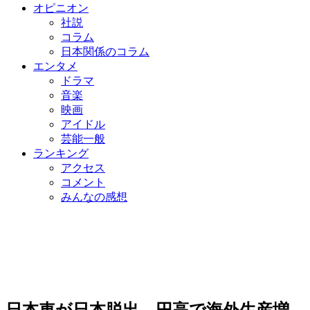
オピニオン
社説
コラム
日本関係のコラム
エンタメ
ドラマ
音楽
映画
アイドル
芸能一般
ランキング
アクセス
コメント
みんなの感想
日本車が日本脱出…円高で海外生産増