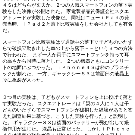
４Ｓはどちらが丈夫か。２つの人気スマートフォンの落下実
験をした映像が公開された。 家電製品品質保証会社スクエ
アトレードが実験した映像だ。 同社はニューｉＰａｄの発
売当時、ｉＰａｄ２と落下比較実験をした会社としても有名
だ。
スマートフォン比較実験は▽通話中の落下▽子どものいたず
らで破損▽動き出した車の上から落下－－という３つの方法
で行われた。 まず一人が両手にスマートフォンを持って耳
の高さから同時に落とした。 ２つの機器ともにコンクリー
トの地面にぶつかった。 ｉＰｈｏｎｅ４Ｓは枠のプラスチ
ックが割れた。 一方、ギャラクシーＳ３は前面部の液晶上
段に亀裂が入った。
２つ目の実験は、子どもがスマートフォンを上に投げて落と
す実験だった。 スクエアトレードは「親の４人に１人は子
どものいたずらでスマートフォンが破損した経験があると答
えた調査結果に基づき、こうした実験を行った」と説明し
た。 ギャラクシーＳ３は後面のバッテリーが飛び出して緩
衝作用が生じた。 液晶も正常だった。 しかしｉＰｈｏｎｅ