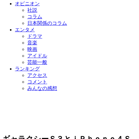
オピニオン
社説
コラム
日本関係のコラム
エンタメ
ドラマ
音楽
映画
アイドル
芸能一般
ランキング
アクセス
コメント
みんなの感想
ギャラクシーＳ３とｉＰｈｏｎｅ４Ｓ