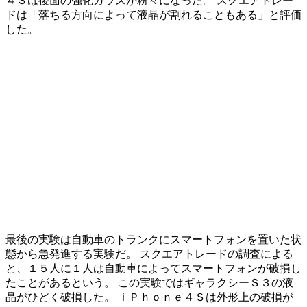
４Ｓは後面の強化ガラスが粉々になった。 スクエアトレー
ドは「落ちる方向によって液晶が割れることもある」と評価
した。
最後の実験は自動車のトランクにスマートフォンを置いた状
態から急発進する実験だ。 スクエアトレードの調査による
と、１５人に１人は自動車によってスマートフォンが破損し
たことがあるという。 この実験ではギャラクシーＳ３の液
晶がひどく破損した。 ｉＰｈｏｎｅ４Ｓは外形上の破損が