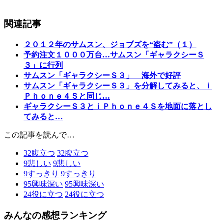
関連記事
２０１２年のサムスン、ジョブズを“盗む”（１）
予約注文１０００万台…サムスン「ギャラクシーＳ
３」に行列
サムスン「ギャラクシーＳ３」 海外で好評
サムスン「ギャラクシーＳ３」を分解してみると、ｉ
Ｐｈｏｎｅ４Ｓと同じ…
ギャラクシーＳ３とｉＰｈｏｎｅ４Ｓを地面に落とし
てみると…
この記事を読んで…
32
腹立つ
32
腹立つ
9
悲しい
9
悲しい
9
すっきり
9
すっきり
95
興味深い
95
興味深い
24
役に立つ
24
役に立つ
みんなの感想ランキング