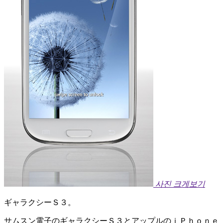
사진 크게보기
ギャラクシーＳ３。
サムスン電子のギャラクシーＳ３とアップルのｉＰｈｏｎｅ