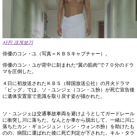
사진 크게보기
俳優のコン・ユ（写真＝ＫＢＳキャプチャー）。
俳優のコン・ユが背中に刻まれた“翼の筋肉”で７０分のドラ
マを圧倒した。
４日に初放送されたＫＢＳ（韓国放送公社）の月火ドラマ
「ビッグ」では、ソ・ユンジェ（コン・ユ扮）が死亡宣告後
に遺体安置室で意識を取り戻す姿が描かれた。
ソ・ユンジェは交通事故車両を避けようとしてガードレール
に衝突し川に落ちた。なんとか車から脱出して、一緒に川に
落ちたカン・ギョンジュン（シン・ウォンホ扮）を助けたも
のの、病院に運ばれた後に死亡判定が下された。キル・タラ