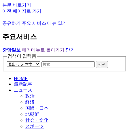
본문 바로가기
이전 페이지로 가기
공유하기
주요 서비스 메뉴 열기
주요서비스
중앙일보
메가메뉴로 돌아가기
닫기
검색어 입력폼
검색
HOME
最新記事
ニュース
政治
経済
国際・日本
北朝鮮
社会・文化
スポーツ