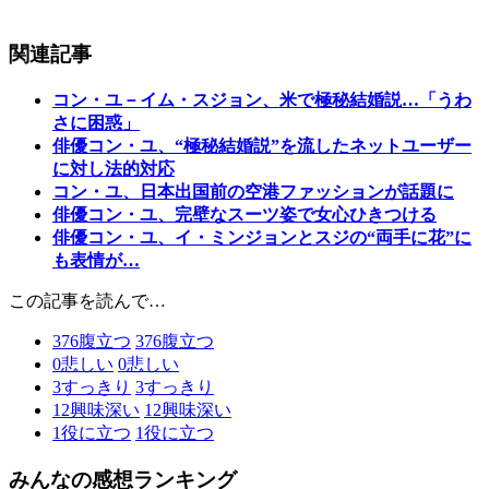
関連記事
コン・ユ－イム・スジョン、米で極秘結婚説…「うわ
さに困惑」
俳優コン・ユ、“極秘結婚説”を流したネットユーザー
に対し法的対応
コン・ユ、日本出国前の空港ファッションが話題に
俳優コン・ユ、完壁なスーツ姿で女心ひきつける
俳優コン・ユ、イ・ミンジョンとスジの“両手に花”に
も表情が…
この記事を読んで…
376
腹立つ
376
腹立つ
0
悲しい
0
悲しい
3
すっきり
3
すっきり
12
興味深い
12
興味深い
1
役に立つ
1
役に立つ
みんなの感想ランキング