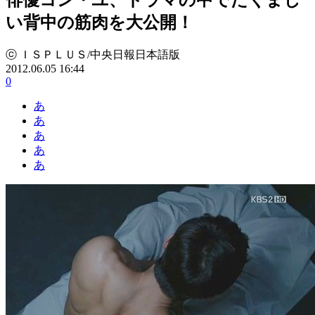
い背中の筋肉を大公開！
ⓒ ＩＳＰＬＵＳ/中央日報日本語版
2012.06.05 16:44
0
あ
あ
あ
あ
あ