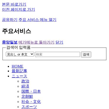
본문 바로가기
이전 페이지로 가기
공유하기
주요 서비스 메뉴 열기
주요서비스
중앙일보
메가메뉴로 돌아가기
닫기
검색어 입력폼
검색
HOME
最新記事
ニュース
政治
経済
国際・日本
北朝鮮
社会・文化
スポーツ