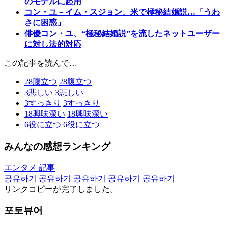
のモデルに起用
コン・ユ－イム・スジョン、米で極秘結婚説…「うわ
さに困惑」
俳優コン・ユ、“極秘結婚説”を流したネットユーザー
に対し法的対応
この記事を読んで…
28
腹立つ
28
腹立つ
3
悲しい
3
悲しい
3
すっきり
3
すっきり
18
興味深い
18
興味深い
6
役に立つ
6
役に立つ
みんなの感想ランキング
エンタメ 記事
공유하기
공유하기
공유하기
공유하기
공유하기
リンクコピーが完了しました。
포토뷰어