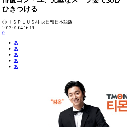
ひきつける
ⓒ ＩＳＰＬＵＳ/中央日報日本語版
2012.01.04 16:19
0
あ
あ
あ
あ
あ