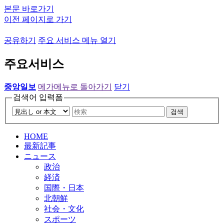
본문 바로가기
이전 페이지로 가기
공유하기
주요 서비스 메뉴 열기
주요서비스
중앙일보
메가메뉴로 돌아가기
닫기
검색어 입력폼
검색
HOME
最新記事
ニュース
政治
経済
国際・日本
北朝鮮
社会・文化
スポーツ