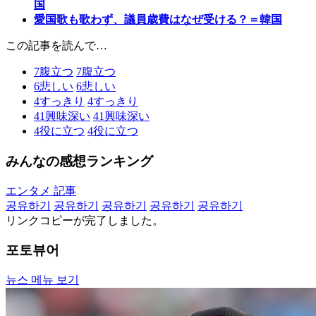
国
愛国歌も歌わず、議員歳費はなぜ受ける？＝韓国
この記事を読んで…
7
腹立つ
7
腹立つ
6
悲しい
6
悲しい
4
すっきり
4
すっきり
41
興味深い
41
興味深い
4
役に立つ
4
役に立つ
みんなの感想ランキング
エンタメ 記事
공유하기
공유하기
공유하기
공유하기
공유하기
リンクコピーが完了しました。
포토뷰어
뉴스 메뉴 보기