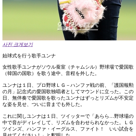
사진 크게보기
始球式を行う歌手ユンナ
女性歌手ユンナがソウル蚕室（チャムシル）野球場で愛国歌
（韓国の国歌）を歌う途中、音程を外した。
ユンナは１日、プロ野球ＬＧ－ハンファ戦の前、「護国報勲
の月」記念式の愛国歌独唱者としてマウンドに立った。この
日、無伴奏で愛国歌を歌ったユンナはずっとリズムが不安定
な姿を見せ、ついに音までも外した。
これに関しユンナは１日、ツイッターで「あらら…野球場の
中で音がディレイして、リズムを合わせられなかった。ＬＧ
ツインズ、ハンファ・イーグルス、ファイト！ いい試合を
見せてください！」と釈明した。