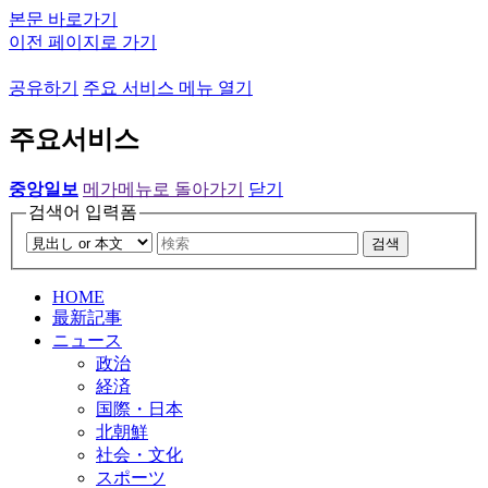
본문 바로가기
이전 페이지로 가기
공유하기
주요 서비스 메뉴 열기
주요서비스
중앙일보
메가메뉴로 돌아가기
닫기
검색어 입력폼
검색
HOME
最新記事
ニュース
政治
経済
国際・日本
北朝鮮
社会・文化
スポーツ