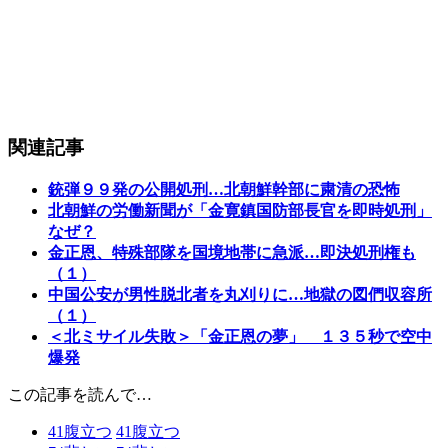
関連記事
銃弾９９発の公開処刑…北朝鮮幹部に粛清の恐怖
北朝鮮の労働新聞が「金寛鎮国防部長官を即時処刑」
なぜ？
金正恩、特殊部隊を国境地帯に急派…即決処刑権も
（１）
中国公安が男性脱北者を丸刈りに…地獄の図們収容所
（１）
＜北ミサイル失敗＞「金正恩の夢」 １３５秒で空中
爆発
この記事を読んで…
41
腹立つ
41
腹立つ