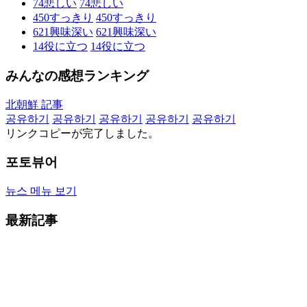
74
悲しい
74
悲しい
450
すっきり
450
すっきり
621
興味深い
621
興味深い
14
役に立つ
14
役に立つ
みんなの感想ランキング
北朝鮮 記事
공유하기
공유하기
공유하기
공유하기
공유하기
リンクコピーが完了しました。
포토뷰어
뉴스 메뉴 보기
最新記事