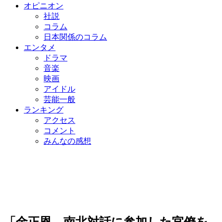
オピニオン
社説
コラム
日本関係のコラム
エンタメ
ドラマ
音楽
映画
アイドル
芸能一般
ランキング
アクセス
コメント
みんなの感想
「金正恩、南北対話に参加した官僚を