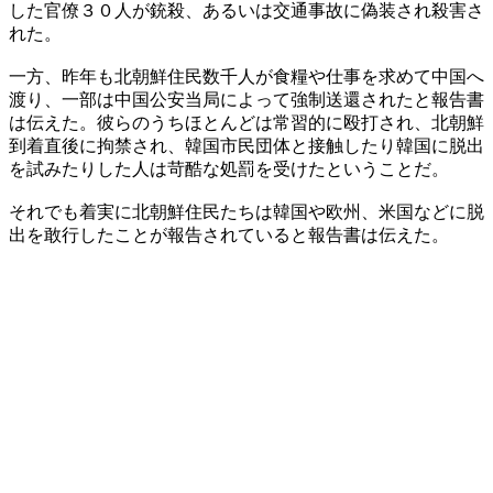
した官僚３０人が銃殺、あるいは交通事故に偽装され殺害さ
れた。
一方、昨年も北朝鮮住民数千人が食糧や仕事を求めて中国へ
渡り、一部は中国公安当局によって強制送還されたと報告書
は伝えた。彼らのうちほとんどは常習的に殴打され、北朝鮮
到着直後に拘禁され、韓国市民団体と接触したり韓国に脱出
を試みたりした人は苛酷な処罰を受けたということだ。
それでも着実に北朝鮮住民たちは韓国や欧州、米国などに脱
出を敢行したことが報告されていると報告書は伝えた。