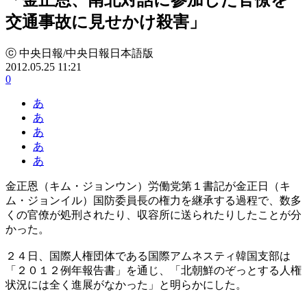
交通事故に見せかけ殺害」
ⓒ 中央日報/中央日報日本語版
2012.05.25 11:21
0
あ
あ
あ
あ
あ
金正恩（キム・ジョンウン）労働党第１書記が金正日（キ
ム・ジョンイル）国防委員長の権力を継承する過程で、数多
くの官僚が処刑されたり、収容所に送られたりしたことが分
かった。
２４日、国際人権団体である国際アムネスティ韓国支部は
「２０１２例年報告書」を通じ、「北朝鮮のぞっとする人権
状況には全く進展がなかった」と明らかにした。