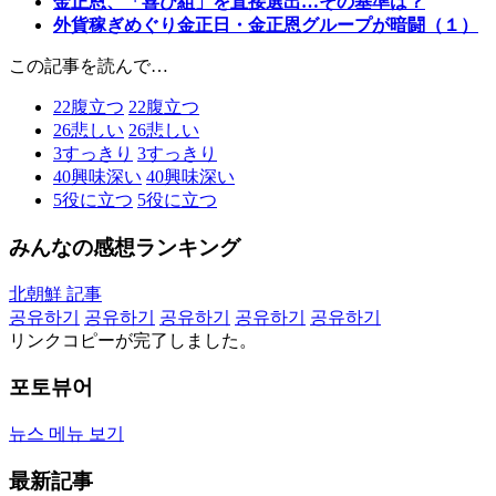
金正恩、「喜び組」を直接選出…その基準は？
外貨稼ぎめぐり金正日・金正恩グループが暗闘（１）
この記事を読んで…
22
腹立つ
22
腹立つ
26
悲しい
26
悲しい
3
すっきり
3
すっきり
40
興味深い
40
興味深い
5
役に立つ
5
役に立つ
みんなの感想ランキング
北朝鮮 記事
공유하기
공유하기
공유하기
공유하기
공유하기
リンクコピーが完了しました。
포토뷰어
뉴스 메뉴 보기
最新記事