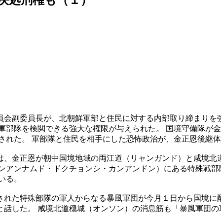
員会副委員長が、北朝鮮軍部と住民に対する内部取り締まりを強
軍部隊を検閲できる強大な権限が与えられた。 国境守備隊が
された。 軍部隊と住民を相手にした恐怖政治が、金正恩後継
は、金正恩が朝中国境地域の両江道（リャンガンド）と咸境北
ンアンナムド・ドクチョンシ・カンアンドン）にある特殊戦部
いる。
された特殊部隊の軍人からなる暴風軍団が今月１日から国境に配
と話した。 咸境北道穏城（オンソン）の消息筋も「暴風軍団の