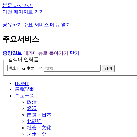
본문 바로가기
이전 페이지로 가기
공유하기
주요 서비스 메뉴 열기
주요서비스
중앙일보
메가메뉴로 돌아가기
닫기
검색어 입력폼
검색
HOME
最新記事
ニュース
政治
経済
国際・日本
北朝鮮
社会・文化
スポーツ