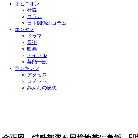
オピニオン
社説
コラム
日本関係のコラム
エンタメ
ドラマ
音楽
映画
アイドル
芸能一般
ランキング
アクセス
コメント
みんなの感想
金正恩、特殊部隊を国境地帯に急派…即