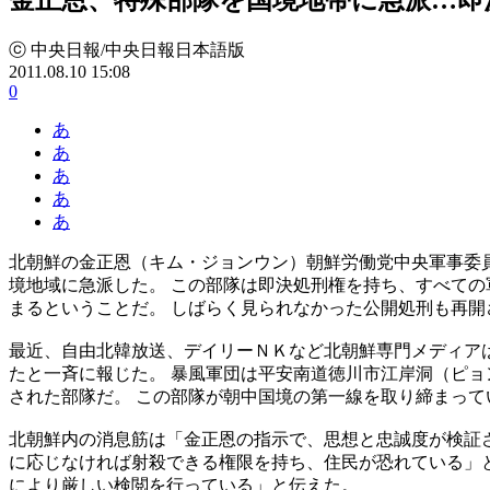
ⓒ 中央日報/中央日報日本語版
2011.08.10 15:08
0
あ
あ
あ
あ
あ
北朝鮮の金正恩（キム・ジョンウン）朝鮮労働党中央軍事委
境地域に急派した。 この部隊は即決処刑権を持ち、すべての
まるということだ。 しばらく見られなかった公開処刑も再開
最近、自由北韓放送、デイリーＮＫなど北朝鮮専門メディア
たと一斉に報じた。 暴風軍団は平安南道徳川市江岸洞（ピョ
された部隊だ。 この部隊が朝中国境の第一線を取り締まって
北朝鮮内の消息筋は「金正恩の指示で、思想と忠誠度が検証
に応じなければ射殺できる権限を持ち、住民が恐れている」
により厳しい検閲を行っている」と伝えた。