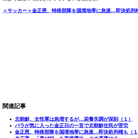
＜サッカー＞金正恩、特殊部隊を国境地帯に急派…即決処刑
関連記事
北朝鮮、女性軍は急増するが…栄養失調が深刻（１）
バラが気に入った金正日の一言で北朝鮮住民が苦労
金正恩、特殊部隊を国境地帯に急派…即決処刑権も（１