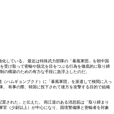
化している。 最近は特殊武力部隊の「暴風軍団」を朝中国
金を受け取って密輸や脱北を目をつぶる行為を徹底的に取り締
体制の構築のための有力な手段に急浮上したのだ。
道（ハムギョンブクド）に「暴風軍団」を派遣して検閲に入っ
隊。 有事の際、韓国に投下されて後方を攻撃する目的で組織
置された」と伝えた。 両江道のある消息筋は「取り締まり
軍官（少尉以上）が中心になり、国境警備隊と密輸者を対象