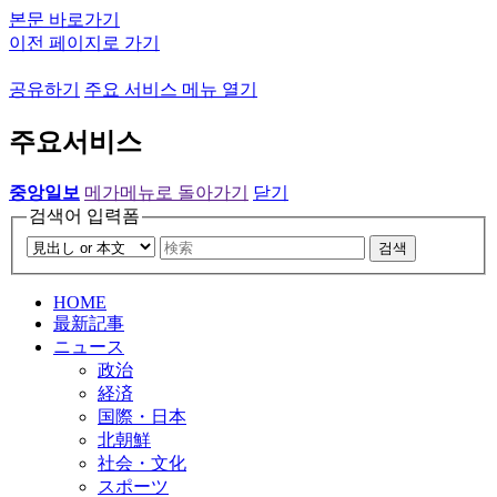
본문 바로가기
이전 페이지로 가기
공유하기
주요 서비스 메뉴 열기
주요서비스
중앙일보
메가메뉴로 돌아가기
닫기
검색어 입력폼
검색
HOME
最新記事
ニュース
政治
経済
国際・日本
北朝鮮
社会・文化
スポーツ