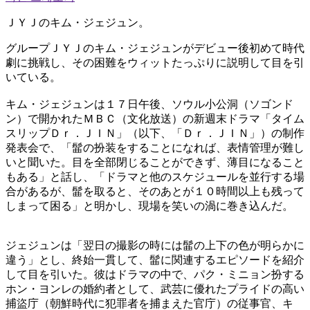
ＪＹＪのキム・ジェジュン。
グループＪＹＪのキム・ジェジュンがデビュー後初めて時代
劇に挑戦し、その困難をウィットたっぷりに説明して目を引
いている。
キム・ジェジュンは１７日午後、ソウル小公洞（ソゴンド
ン）で開かれたＭＢＣ（文化放送）の新週末ドラマ「タイム
スリップＤｒ．ＪＩＮ」（以下、「Ｄｒ．ＪＩＮ」）の制作
発表会で、「髷の扮装をすることになれば、表情管理が難し
いと聞いた。目を全部閉じることができず、薄目になること
もある」と話し、「ドラマと他のスケジュールを並行する場
合があるが、髷を取ると、そのあとが１０時間以上も残って
しまって困る」と明かし、現場を笑いの渦に巻き込んだ。
ジェジュンは「翌日の撮影の時には髷の上下の色が明らかに
違う」とし、終始一貫して、髷に関連するエピソードを紹介
して目を引いた。彼はドラマの中で、パク・ミニョン扮する
ホン・ヨンレの婚約者として、武芸に優れたプライドの高い
捕盜庁（朝鮮時代に犯罪者を捕まえた官庁）の従事官、キ