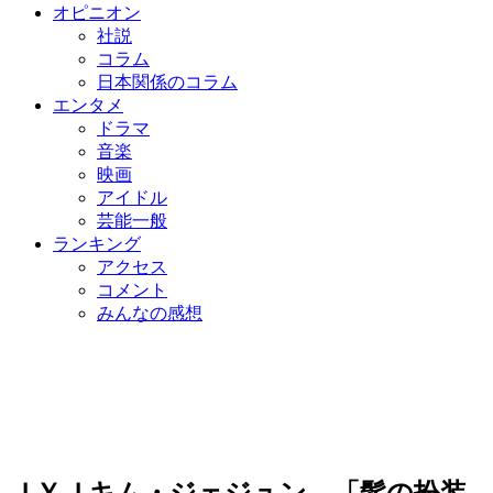
オピニオン
社説
コラム
日本関係のコラム
エンタメ
ドラマ
音楽
映画
アイドル
芸能一般
ランキング
アクセス
コメント
みんなの感想
ＪＹＪキム・ジェジュン、「髷の扮装