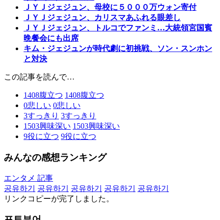
ＪＹＪジェジュン、母校に５０００万ウォン寄付
ＪＹＪジェジュン、カリスマあふれる眼差し
ＪＹＪジェジュン、トルコでファンミ…大統領宮国賓
晩餐会にも出席
キム・ジェジュンが時代劇に初挑戦、ソン・スンホン
と対決
この記事を読んで…
1408
腹立つ
1408
腹立つ
0
悲しい
0
悲しい
3
すっきり
3
すっきり
1503
興味深い
1503
興味深い
9
役に立つ
9
役に立つ
みんなの感想ランキング
エンタメ 記事
공유하기
공유하기
공유하기
공유하기
공유하기
リンクコピーが完了しました。
포토뷰어