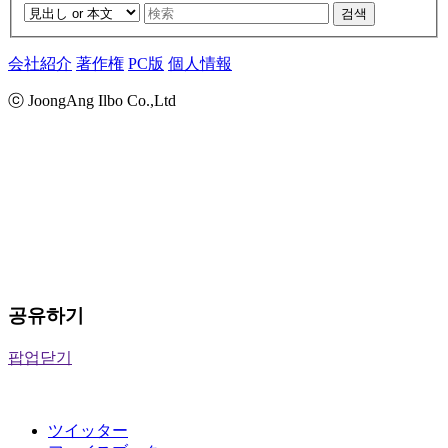
검색
会社紹介
著作権
PC版
個人情報
ⓒ JoongAng Ilbo Co.,Ltd
공유하기
팝업닫기
ツイッター