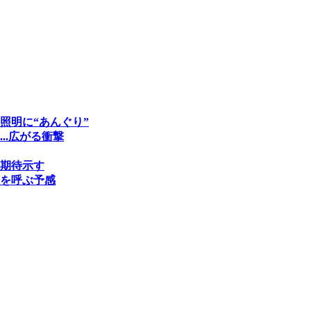
照明に“あんぐり”
..広がる衝撃
期待示す
を呼ぶ予感