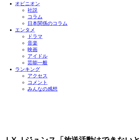
オピニオン
社説
コラム
日本関係のコラム
エンタメ
ドラマ
音楽
映画
アイドル
芸能一般
ランキング
アクセス
コメント
みんなの感想
ＪＹＪジュンス「放送活動はできない