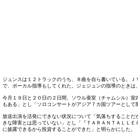
ジュンスは１２トラックのうち、８曲を自ら書いている。Ｊ
で、ボーカル指導もしてくれた。ジェジュンの指導のときは
今月１９日と２０日の２日間、ソウル蚕室（チャムシル）室
もある」とし「ソロコンサートがアジア７カ国ツアーとして
放送出演を活発にできない状況について「気落ちすることだ
きな障害とは思っていない」とし「『ＴＡＲＡＮＴＡＬＬＥ
に披露できるから投資することができた」と明らかにした。