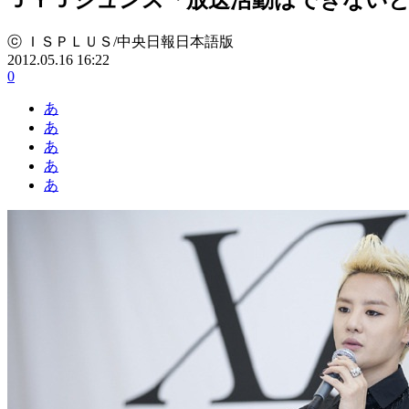
ⓒ ＩＳＰＬＵＳ/中央日報日本語版
2012.05.16 16:22
0
あ
あ
あ
あ
あ