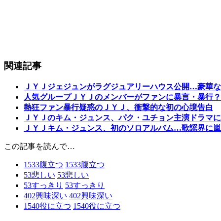
関連記事
ＪＹＪジェジュンがラグジュアリーハウス公開…豪華な
人気グループＪＹＪのメンバーがファンに暴言・暴行？.
熱狂ファン暴行疑惑のＪＹＪ、衝撃的な初の心境告白
ＪＹＪのキム・ジュンス、パク・ユチョン主演ドラマに
ＪＹＪキム・ジュンス、初のソロアルバム…歌謡界に嵐
この記事を読んで…
1533
腹立つ
1533
腹立つ
53
悲しい
53
悲しい
53
すっきり
53
すっきり
402
興味深い
402
興味深い
1540
役に立つ
1540
役に立つ