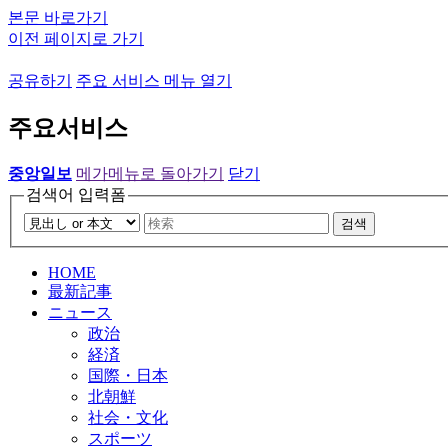
본문 바로가기
이전 페이지로 가기
공유하기
주요 서비스 메뉴 열기
주요서비스
중앙일보
메가메뉴로 돌아가기
닫기
검색어 입력폼
검색
HOME
最新記事
ニュース
政治
経済
国際・日本
北朝鮮
社会・文化
スポーツ