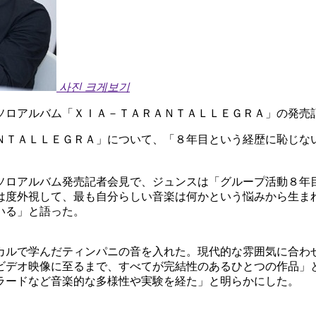
사진 크게보기
ソロアルバム「ＸＩＡ－ＴＡＲＡＮＴＡＬＬＥＧＲＡ」の発売
ＮＴＡＬＬＥＧＲＡ」について、「８年目という経歴に恥じな
ソロアルバム発売記者会見で、ジュンスは「グループ活動８年
は度外視して、最も自分らしい音楽は何かという悩みから生ま
いる」と語った。
カルで学んだティンパニの音を入れた。現代的な雰囲気に合わ
ビデオ映像に至るまで、すべてが完結性のあるひとつの作品」
ラードなど音楽的な多様性や実験を経た」と明らかにした。