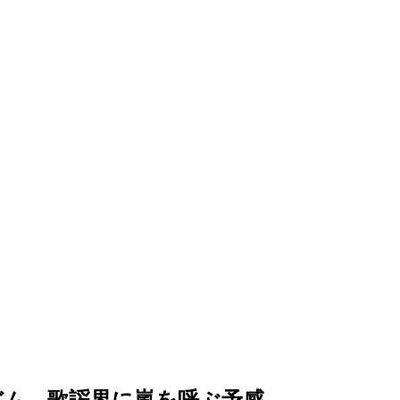
バム…歌謡界に嵐を呼ぶ予感