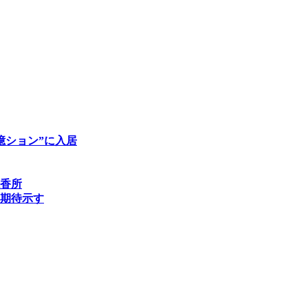
億ション”に入居
香所
期待示す