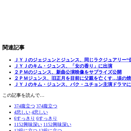
関連記事
ＪＹＪのジェジュンとジュンス、同じラクジュアリー“
ＪＹＪのキム・ジュンス、「女の香り」に出演
２ＰＭのジュンス、新曲公演映像をサプライズ公開
２ＰＭジュンス、旧正月を目前に父親を亡くす…涙の焼
ＪＹＪのキム・ジュンス、パク・ユチョン主演ドラマに
この記事を読んで…
374
腹立つ
374
腹立つ
4
悲しい
4
悲しい
6
すっきり
6
すっきり
1152
興味深い
1152
興味深い
12
役に立つ
12
役に立つ