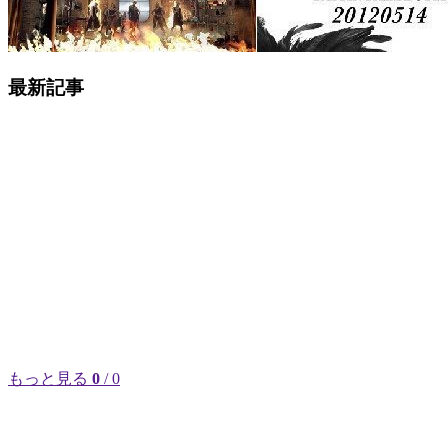
最新記事
もっと見る
0
/ 0