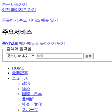
본문 바로가기
이전 페이지로 가기
공유하기
주요 서비스 메뉴 열기
주요서비스
중앙일보
메가메뉴로 돌아가기
닫기
검색어 입력폼
검색
HOME
最新記事
ニュース
政治
経済
国際・日本
北朝鮮
社会・文化
スポーツ