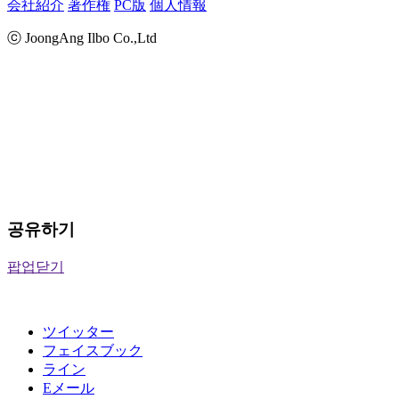
会社紹介
著作権
PC版
個人情報
ⓒ JoongAng Ilbo Co.,Ltd
공유하기
팝업닫기
ツイッター
フェイスブック
ライン
Eメール