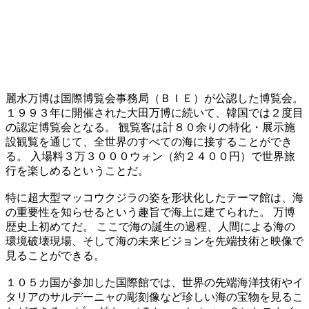
麗水万博は国際博覧会事務局（ＢＩＥ）が公認した博覧会。
１９９３年に開催された大田万博に続いて、韓国では２度目
の認定博覧会となる。 観覧客は計８０余りの特化・展示施
設観覧を通じて、全世界のすべての海に接することができ
る。 入場料３万３０００ウォン（約２４００円）で世界旅
行を楽しめるということだ。
特に超大型マッコウクジラの姿を形状化したテーマ館は、海
の重要性を知らせるという趣旨で海上に建てられた。 万博
歴史上初めてだ。 ここで海の誕生の過程、人間による海の
環境破壊現場、そして海の未来ビジョンを先端技術と映像で
見ることができる。
１０５カ国が参加した国際館では、世界の先端海洋技術やイ
タリアのサルデーニャの彫刻像など珍しい海の宝物を見るこ