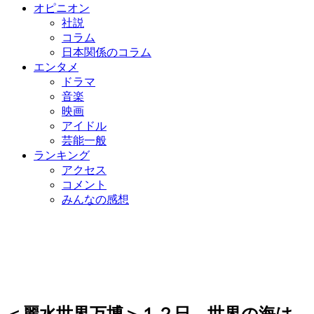
オピニオン
社説
コラム
日本関係のコラム
エンタメ
ドラマ
音楽
映画
アイドル
芸能一般
ランキング
アクセス
コメント
みんなの感想
＜麗水世界万博＞１２日、世界の海は