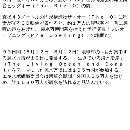
台ビッグオー（Ｔｈｅ Ｂｉｇ－Ｏ）の前。
直径４３メートルの円形構造物ザ・オー（Ｔｈｅ Ｏ）に稲
妻が光る３Ｄ映像が表れると、約１万人の観覧客が一斉に感
嘆の声をあげた。 麗水万博開幕を控えた予行演習「プレオ
ープニング（Ｐｒｅ Ｏｐｅｎｉｎｇ）」の場面だ。
９３日間（５月１２日－８月１２日）地球村の耳目が集中す
る麗水万博が１２日に開幕する。 「生きている海と沿岸」
（Ｔｈｅ Ｌｉｖｉｎｇ Ｏｃｅａｎ ａｎｄ Ｃｏａｓ
ｔ）をテーマにした麗水万博には１０５カ国が参加する。
エキスポ組織委員会は博覧会期間、外国人５５万人をはじ
め、計１０８０万人が麗水を訪れると見込んでいる。