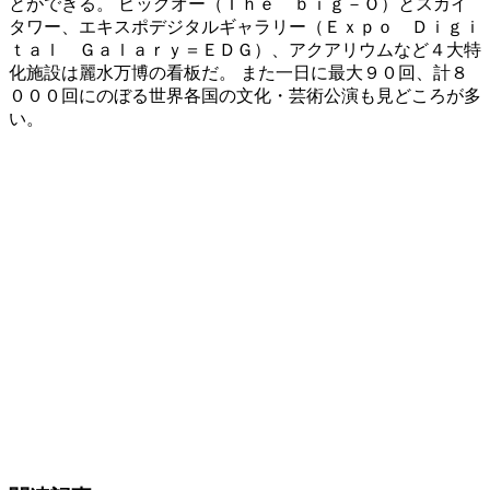
とができる。 ビッグオー（Ｔｈｅ ｂｉｇ－Ｏ）とスカイ
タワー、エキスポデジタルギャラリー（Ｅｘｐｏ Ｄｉｇｉ
ｔａｌ Ｇａｌａｒｙ＝ＥＤＧ）、アクアリウムなど４大特
化施設は麗水万博の看板だ。 また一日に最大９０回、計８
０００回にのぼる世界各国の文化・芸術公演も見どころが多
い。