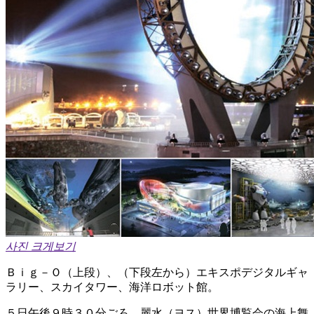
사진 크게보기
Ｂｉｇ－Ｏ（上段）、（下段左から）エキスポデジタルギャ
ラリー、スカイタワー、海洋ロボット館。
５日午後９時３０分ごろ、麗水（ヨス）世界博覧会の海上舞