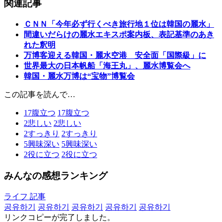
関連記事
ＣＮＮ「今年必ず行くべき旅行地１位は韓国の麗水」
間違いだらけの麗水エキスポ案内板、表記基準のあき
れた釈明
万博客迎える韓国・麗水空港 安全面「国際級」に
世界最大の日本帆船「海王丸」、麗水博覧会へ
韓国・麗水万博は“宝物”博覧会
この記事を読んで…
17
腹立つ
17
腹立つ
2
悲しい
2
悲しい
2
すっきり
2
すっきり
5
興味深い
5
興味深い
2
役に立つ
2
役に立つ
みんなの感想ランキング
ライフ 記事
공유하기
공유하기
공유하기
공유하기
공유하기
リンクコピーが完了しました。