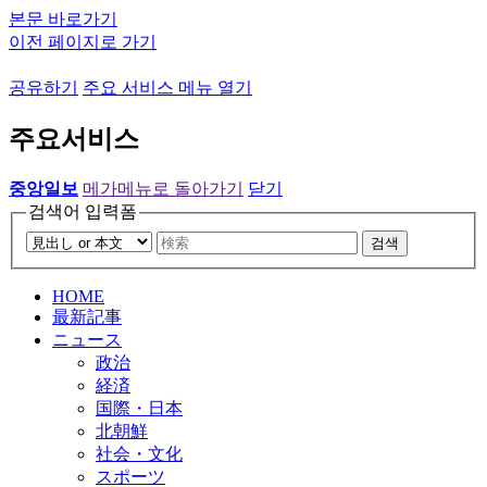
본문 바로가기
이전 페이지로 가기
공유하기
주요 서비스 메뉴 열기
주요서비스
중앙일보
메가메뉴로 돌아가기
닫기
검색어 입력폼
검색
HOME
最新記事
ニュース
政治
経済
国際・日本
北朝鮮
社会・文化
スポーツ