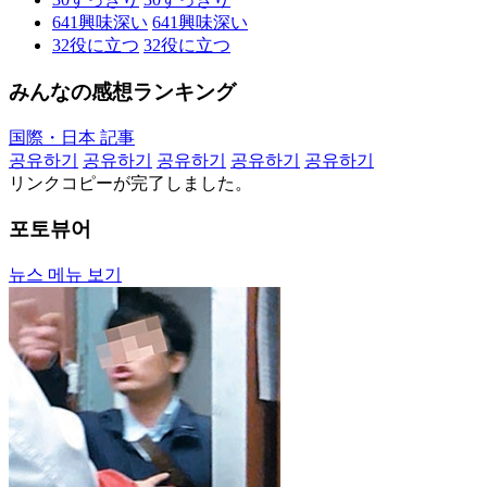
641
興味深い
641
興味深い
32
役に立つ
32
役に立つ
みんなの感想ランキング
国際・日本 記事
공유하기
공유하기
공유하기
공유하기
공유하기
リンクコピーが完了しました。
포토뷰어
뉴스 메뉴 보기