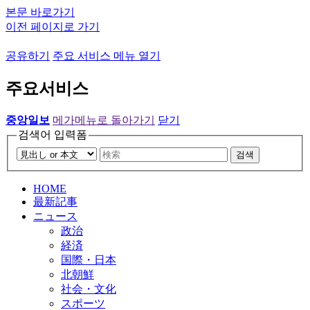
본문 바로가기
이전 페이지로 가기
공유하기
주요 서비스 메뉴 열기
주요서비스
중앙일보
메가메뉴로 돌아가기
닫기
검색어 입력폼
검색
HOME
最新記事
ニュース
政治
経済
国際・日本
北朝鮮
社会・文化
スポーツ