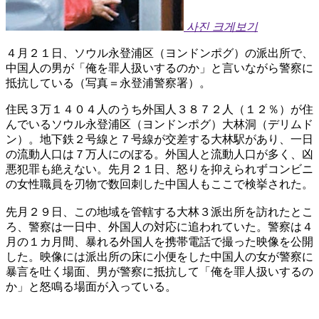
사진 크게보기
４月２１日、ソウル永登浦区（ヨンドンポグ）の派出所で、
中国人の男が「俺を罪人扱いするのか」と言いながら警察に
抵抗している（写真＝永登浦警察署）。
住民３万１４０４人のうち外国人３８７２人（１２％）が住
んでいるソウル永登浦区（ヨンドンポグ）大林洞（デリムド
ン）。地下鉄２号線と７号線が交差する大林駅があり、一日
の流動人口は７万人にのぼる。外国人と流動人口が多く、凶
悪犯罪も絶えない。先月２１日、怒りを抑えられずコンビニ
の女性職員を刃物で数回刺した中国人もここで検挙された。
先月２９日、この地域を管轄する大林３派出所を訪れたとこ
ろ、警察は一日中、外国人の対応に追われていた。警察は４
月の１カ月間、暴れる外国人を携帯電話で撮った映像を公開
した。映像には派出所の床に小便をした中国人の女が警察に
暴言を吐く場面、男が警察に抵抗して「俺を罪人扱いするの
か」と怒鳴る場面が入っている。