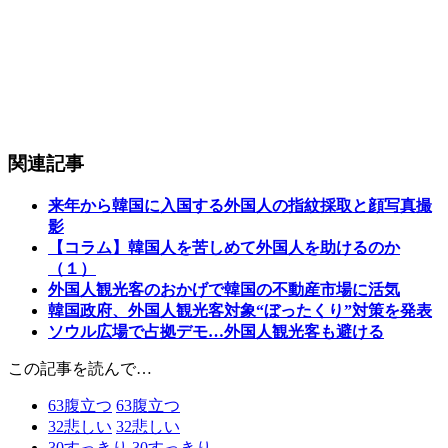
関連記事
来年から韓国に入国する外国人の指紋採取と顔写真撮
影
【コラム】韓国人を苦しめて外国人を助けるのか
（１）
外国人観光客のおかげで韓国の不動産市場に活気
韓国政府、外国人観光客対象“ぼったくり”対策を発表
ソウル広場で占拠デモ…外国人観光客も避ける
この記事を読んで…
63
腹立つ
63
腹立つ
32
悲しい
32
悲しい
30
すっきり
30
すっきり