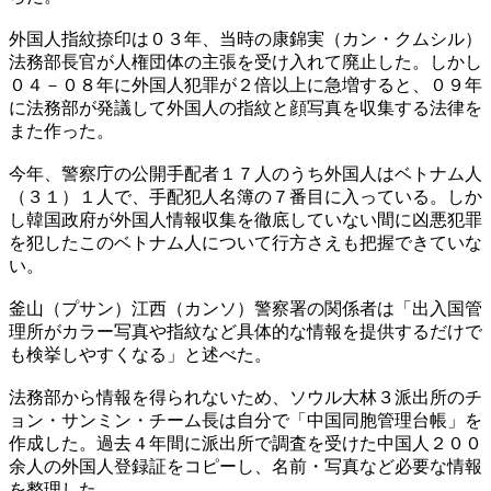
外国人指紋捺印は０３年、当時の康錦実（カン・クムシル）
法務部長官が人権団体の主張を受け入れて廃止した。しかし
０４－０８年に外国人犯罪が２倍以上に急増すると、０９年
に法務部が発議して外国人の指紋と顔写真を収集する法律を
また作った。
今年、警察庁の公開手配者１７人のうち外国人はベトナム人
（３１）１人で、手配犯人名簿の７番目に入っている。しか
し韓国政府が外国人情報収集を徹底していない間に凶悪犯罪
を犯したこのベトナム人について行方さえも把握できていな
い。
釜山（プサン）江西（カンソ）警察署の関係者は「出入国管
理所がカラー写真や指紋など具体的な情報を提供するだけで
も検挙しやすくなる」と述べた。
法務部から情報を得られないため、ソウル大林３派出所のチ
ョン・サンミン・チーム長は自分で「中国同胞管理台帳」を
作成した。過去４年間に派出所で調査を受けた中国人２００
余人の外国人登録証をコピーし、名前・写真など必要な情報
を整理した。