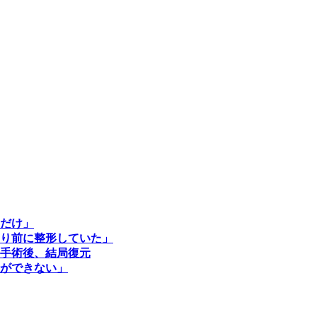
だけ」
なり前に整形していた」
手術後、結局復元
ができない」