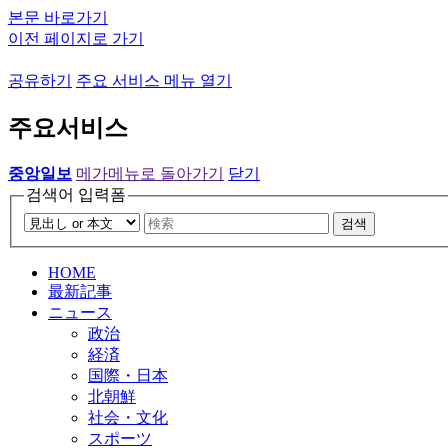
본문 바로가기
이전 페이지로 가기
공유하기
주요 서비스 메뉴 열기
주요서비스
중앙일보
메가메뉴로 돌아가기
닫기
검색어 입력폼
검색
HOME
最新記事
ニュース
政治
経済
国際・日本
北朝鮮
社会・文化
スポーツ