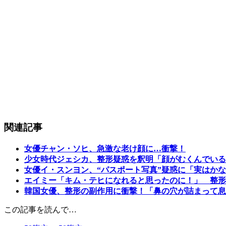
関連記事
女優チャン・ソヒ、急激な老け顔に…衝撃！
少女時代ジェシカ、整形疑惑を釈明「顔がむくんでいる
女優イ・スンヨン、“パスポート写真”疑惑に「実はか
エイミー「キム・テヒになれると思ったのに！」 整形
韓国女優、整形の副作用に衝撃！「鼻の穴が詰まって息
この記事を読んで…