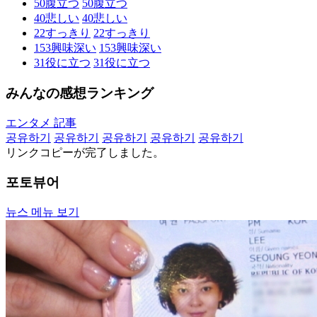
50
腹立つ
50
腹立つ
40
悲しい
40
悲しい
22
すっきり
22
すっきり
153
興味深い
153
興味深い
31
役に立つ
31
役に立つ
みんなの感想ランキング
エンタメ 記事
공유하기
공유하기
공유하기
공유하기
공유하기
リンクコピーが完了しました。
포토뷰어
뉴스 메뉴 보기