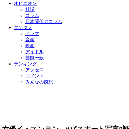
オピニオン
社説
コラム
日本関係のコラム
エンタメ
ドラマ
音楽
映画
アイドル
芸能一般
ランキング
アクセス
コメント
みんなの感想
女優イ・スンヨン、“パスポート写真”