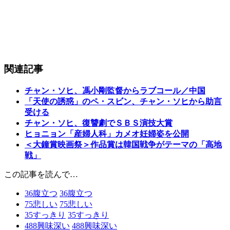
関連記事
チャン・ソヒ、馮小剛監督からラブコール／中国
「天使の誘惑」のペ・スビン、チャン・ソヒから助言
受ける
チャン・ソヒ、復讐劇でＳＢＳ演技大賞
ヒョニョン「産婦人科」カメオ妊婦姿を公開
＜大鐘賞映画祭＞作品賞は韓国戦争がテーマの「高地
戦」
この記事を読んで…
36
腹立つ
36
腹立つ
75
悲しい
75
悲しい
35
すっきり
35
すっきり
488
興味深い
488
興味深い