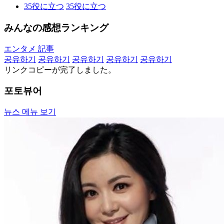
35
役に立つ
35
役に立つ
みんなの感想ランキング
エンタメ 記事
공유하기
공유하기
공유하기
공유하기
공유하기
リンクコピーが完了しました。
포토뷰어
뉴스 메뉴 보기