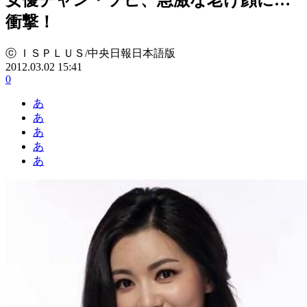
衝撃！
ⓒ ＩＳＰＬＵＳ/中央日報日本語版
2012.03.02 15:41
0
あ
あ
あ
あ
あ