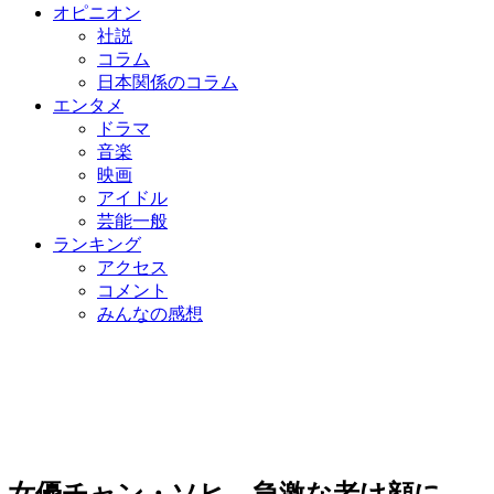
オピニオン
社説
コラム
日本関係のコラム
エンタメ
ドラマ
音楽
映画
アイドル
芸能一般
ランキング
アクセス
コメント
みんなの感想
女優チャン・ソヒ、急激な老け顔に…