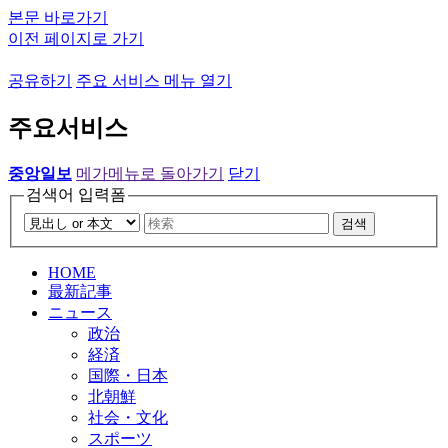
본문 바로가기
이전 페이지로 가기
공유하기
주요 서비스 메뉴 열기
주요서비스
중앙일보
메가메뉴로 돌아가기
닫기
검색어 입력폼
검색
HOME
最新記事
ニュース
政治
経済
国際・日本
北朝鮮
社会・文化
スポーツ