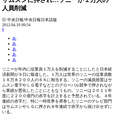
人員削減
ⓒ 中央日報/中央日報日本語版
2012.04.10 09:54
0
あ
あ
あ
あ
あ
ソニーが年内に従業員１万人を削減することにしたと日本経
済新聞が９日に報道した。１万人は世界のソニーの従業員数
１６万８２００人の６％に相当する。ソニーの減員措置はサ
ムスン電子やＬＧ電子などとのグローバル競争で押されなが
ら業績が悪化したことにともなうもの。ソニーは２０１１年
度に２２００億円の赤字を計上すると予想されている。４年
連続の赤字だ。特に一時世界を席巻したソニーのテレビ部門
はサムスンやＬＧに押され８年連続で赤字から抜け出せずに
いる。