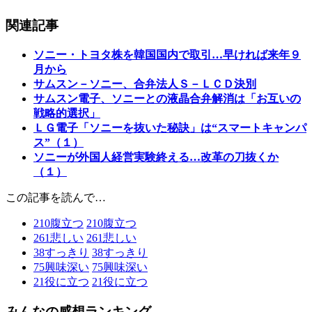
関連記事
ソニー・トヨタ株を韓国国内で取引…早ければ来年９
月から
サムスン－ソニー、合弁法人Ｓ－ＬＣＤ決別
サムスン電子、ソニーとの液晶合弁解消は「お互いの
戦略的選択」
ＬＧ電子「ソニーを抜いた秘訣」は“スマートキャンパ
ス”（１）
ソニーが外国人経営実験終える…改革の刀抜くか
（１）
この記事を読んで…
210
腹立つ
210
腹立つ
261
悲しい
261
悲しい
38
すっきり
38
すっきり
75
興味深い
75
興味深い
21
役に立つ
21
役に立つ
みんなの感想ランキング