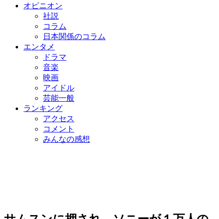
オピニオン
社説
コラム
日本関係のコラム
エンタメ
ドラマ
音楽
映画
アイドル
芸能一般
ランキング
アクセス
コメント
みんなの感想
サムスンに押され…ソニーが１万人の