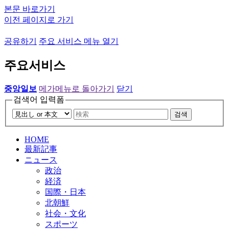
본문 바로가기
이전 페이지로 가기
공유하기
주요 서비스 메뉴 열기
주요서비스
중앙일보
메가메뉴로 돌아가기
닫기
검색어 입력폼
검색
HOME
最新記事
ニュース
政治
経済
国際・日本
北朝鮮
社会・文化
スポーツ