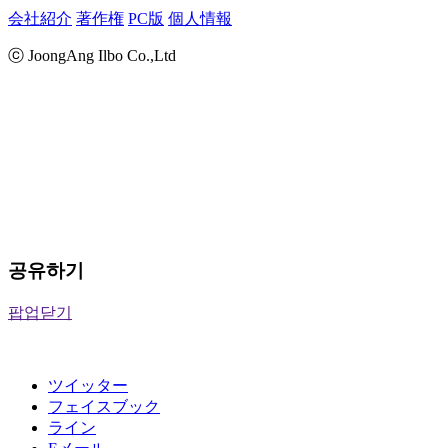
会社紹介
著作権
PC版
個人情報
ⓒ JoongAng Ilbo Co.,Ltd
공유하기
팝업닫기
ツイッター
フェイスブック
ライン