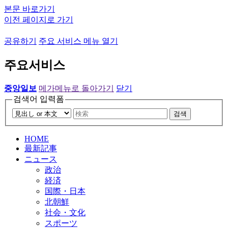
본문 바로가기
이전 페이지로 가기
공유하기
주요 서비스 메뉴 열기
주요서비스
중앙일보
메가메뉴로 돌아가기
닫기
검색어 입력폼
검색
HOME
最新記事
ニュース
政治
経済
国際・日本
北朝鮮
社会・文化
スポーツ