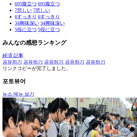
695
腹立つ
695
腹立つ
7
悲しい
7
悲しい
6
すっきり
6
すっきり
34
興味深い
34
興味深い
5
役に立つ
5
役に立つ
みんなの感想ランキング
経済 記事
공유하기
공유하기
공유하기
공유하기
공유하기
リンクコピーが完了しました。
포토뷰어
뉴스 메뉴 보기