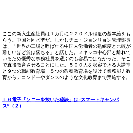
ここの新入生産社員は１カ月に２２０ドル程度の基本給をも
らう。中国と同水準だ。しかしチェ・ジョンリョン管理部長
は、「世界の工場と呼ばれる中国人労働者の熟練度と比較が
難しいほど質は落ちる」と話した。メキシコ中心部と離れて
いるため優秀な事務社員を選ぶのも容易ではなかった。そこ
で直接教育させることにした。５００人を収容できる大講堂
と９つの職能教育場、５つの教養教育場を設けて業務能力教
育からテコンドーやダンスのような文化教育まで実施する。
ＬＧ電子「ソニーを抜いた秘訣」は“スマートキャンパ
ス”（２）