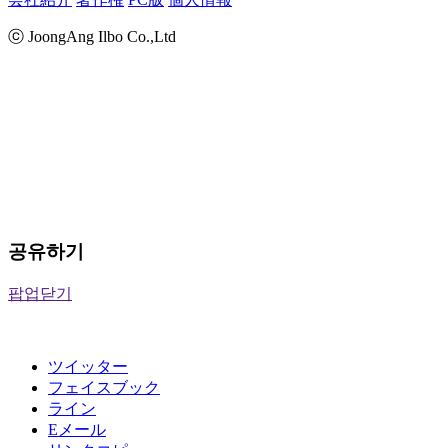
ⓒ JoongAng Ilbo Co.,Ltd
공유하기
팝업닫기
ツイッター
フェイスブック
ライン
Eメール