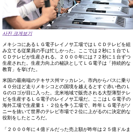
사진 크게보기
メキシコにあるＬＧ電子レイノサ工場ではＬＣＤテレビを組
み立てる従業員の手は忙しかった。ここでは２秒に１台でＬ
ＣＤテレビが生産される。２０００年には７２秒に１台ずつ
生産された。生産力向上の秘訣としてＬＧ電子は「持続的な
教育」を挙げた。
米国の最南端のテキサス州マッカレン。市内からバスに乗り
４０分ほど走りメキシコとの国境を越えるとすぐ赤い色のＬ
Ｇのロゴが目に入った。北米地域で販売される大型薄型テレ
ビを生産するＬＧ電子のレイノサ工場だ。ここはＬＧ電子の
海外工場で生産量１・２位を争う工場で、昨年ＬＧ電子がソ
ニーを抜いて世界のテレビ市場で２位に上がるのに決定的な
役割をしたところだ。
「２０００年に４億ドルだった売上額が昨年は２５億ドルま