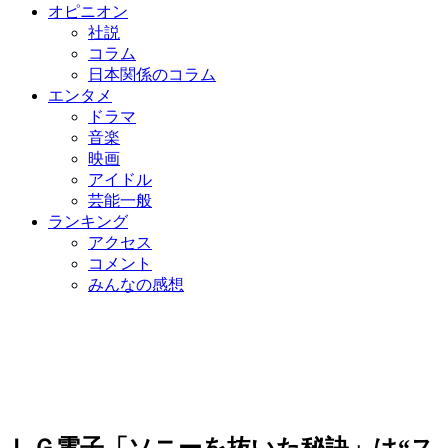
オピニオン
社説
コラム
日本関係のコラム
エンタメ
ドラマ
音楽
映画
アイドル
芸能一般
ランキング
アクセス
コメント
みんなの感想
ＬＧ電子「ソニーを抜いた秘訣」は“ス