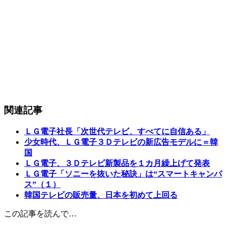
関連記事
ＬＧ電子社長「次世代テレビ、すべてに自信ある」
少女時代、ＬＧ電子３Ｄテレビの新広告モデルに＝韓
国
ＬＧ電子、３Ｄテレビ新製品を１カ月繰上げて発表
ＬＧ電子「ソニーを抜いた秘訣」は“スマートキャンパ
ス”（１）
韓国テレビの販売量、日本を初めて上回る
この記事を読んで…