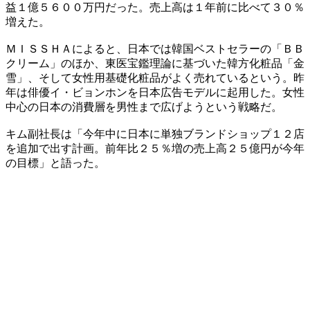
益１億５６００万円だった。売上高は１年前に比べて３０％
増えた。
ＭＩＳＳＨＡによると、日本では韓国ベストセラーの「ＢＢ
クリーム」のほか、東医宝鑑理論に基づいた韓方化粧品「金
雪」、そして女性用基礎化粧品がよく売れているという。昨
年は俳優イ・ビョンホンを日本広告モデルに起用した。女性
中心の日本の消費層を男性まで広げようという戦略だ。
キム副社長は「今年中に日本に単独ブランドショップ１２店
を追加で出す計画。前年比２５％増の売上高２５億円が今年
の目標」と語った。