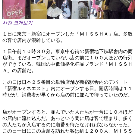
사진 크게보기
１日に東京・新宿にオープンした「ＭＩＳＳＨＡ」店。多数
の客で店内が混雑している。
１日午前１０時３０分。東京中心街の新宿地下鉄駅舎内の商
店街。まだオープンしていない店の前に１００人ほどの行列
ができている。韓国の中低価格化粧品ブランド「ＭＩＳＳＨ
Ａ」の店舗だ。
この日は日本２５番目の単独店舗が新宿駅舎内のデパート
「新宿ルミネエスト」内にオープンする日。開店時間は１１
時だが、消費者が早くから店の前に並んで待っていたのだ。
店がオープンすると、並んでいた人たちが一斉に１０坪ほど
の店内に流れ込んだ。あっという間に店は客で埋まり、多く
の人たちが入店するのに順番を待たなければならなかった。
この日一日にこの店舗を訪れた客は約１２００人。ＭＩＳＳ