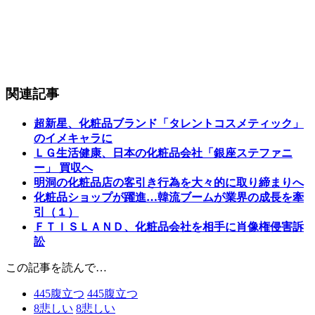
関連記事
超新星、化粧品ブランド「タレントコスメティック」
のイメキャラに
ＬＧ生活健康、日本の化粧品会社「銀座ステファニ
ー」 買収へ
明洞の化粧品店の客引き行為を大々的に取り締まりへ
化粧品ショップが躍進…韓流ブームが業界の成長を牽
引（１）
ＦＴＩＳＬＡＮＤ、化粧品会社を相手に肖像権侵害訴
訟
この記事を読んで…
445
腹立つ
445
腹立つ
8
悲しい
8
悲しい