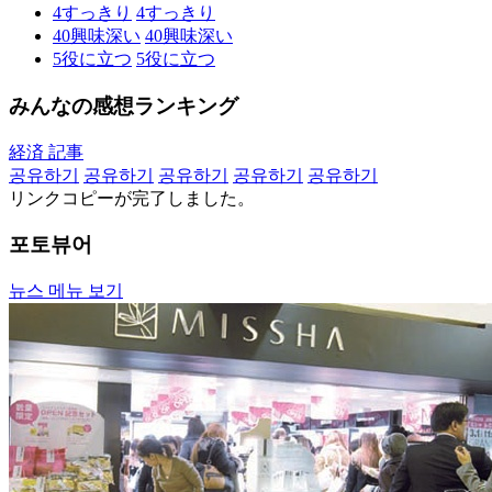
4
すっきり
4
すっきり
40
興味深い
40
興味深い
5
役に立つ
5
役に立つ
みんなの感想ランキング
経済 記事
공유하기
공유하기
공유하기
공유하기
공유하기
リンクコピーが完了しました。
포토뷰어
뉴스 메뉴 보기