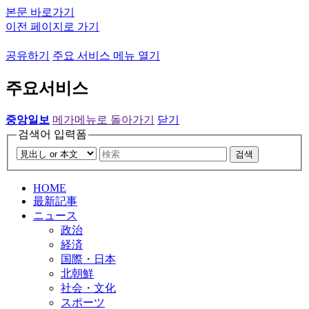
본문 바로가기
이전 페이지로 가기
공유하기
주요 서비스 메뉴 열기
주요서비스
중앙일보
메가메뉴로 돌아가기
닫기
검색어 입력폼
검색
HOME
最新記事
ニュース
政治
経済
国際・日本
北朝鮮
社会・文化
スポーツ