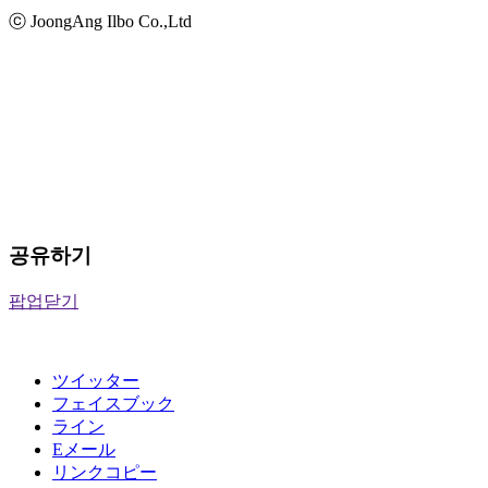
ⓒ JoongAng Ilbo Co.,Ltd
공유하기
팝업닫기
ツイッター
フェイスブック
ライン
Eメール
リンクコピー