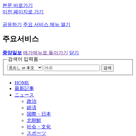
본문 바로가기
이전 페이지로 가기
공유하기
주요 서비스 메뉴 열기
주요서비스
중앙일보
메가메뉴로 돌아가기
닫기
검색어 입력폼
검색
HOME
最新記事
ニュース
政治
経済
国際・日本
北朝鮮
社会・文化
スポーツ