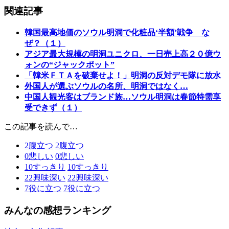
関連記事
韓国最高地価のソウル明洞で化粧品‘半額’戦争 な
ぜ？（１）
アジア最大規模の明洞ユニクロ、一日売上高２０億ウ
ォンの“ジャックポット”
「韓米ＦＴＡを破棄せよ！」明洞の反対デモ隊に放水
外国人が選ぶソウルの名所、明洞ではなく…
中国人観光客はブランド族…ソウル明洞は春節特需享
受できず（１）
この記事を読んで…
2
腹立つ
2
腹立つ
0
悲しい
0
悲しい
10
すっきり
10
すっきり
22
興味深い
22
興味深い
7
役に立つ
7
役に立つ
みんなの感想ランキング