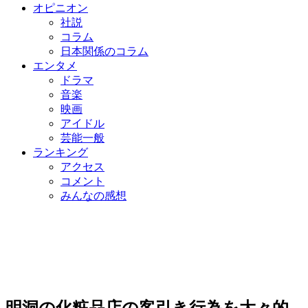
オピニオン
社説
コラム
日本関係のコラム
エンタメ
ドラマ
音楽
映画
アイドル
芸能一般
ランキング
アクセス
コメント
みんなの感想
明洞の化粧品店の客引き行為を大々的