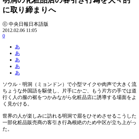
に取り締まりへ
ⓒ 中央日報日本語版
2012.02.06 11:05
0
あ
あ
あ
あ
あ
ソウル・明洞（ミョンドン）で小型マイクや肉声で大きく流
ちょうな外国語を駆使し、片手にかご、もう片方の手では道
行く人の服の裾をつかみながら化粧品店に誘導する場面をよ
く見かける。
世界の人が楽しみに訪れる明洞で眉をひそめさせるこうした
一部化粧品販売商の客引き行為根絶のため中区が立ち上がっ
た。