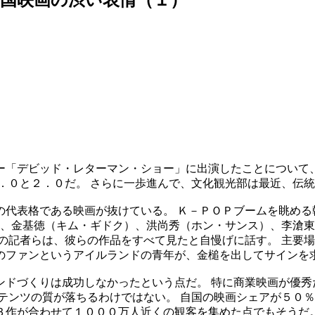
ー「デビッド・レターマン・ショー」に出演したことについて、
．０と２．０だ。 さらに一歩進んで、文化観光部は最近、伝
代表格である映画が抜けている。 Ｋ－ＰＯＰブームを眺める
）、金基徳（キム・ギドク）、洪尚秀（ホン・サンス）、李滄
の記者らは、彼らの作品をすべて見たと自慢げに話す。 主要場
のファンというアイルランドの青年が、金槌を出してサインを
ドづくりは成功しなかったという点だ。 特に商業映画が優秀だ
テンツの質が落ちるわけではない。 自国の映画シェアが５０％
３作が合わせて１０００万人近くの観客を集めた点でもそうだ