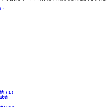
２）
情（１）
成功