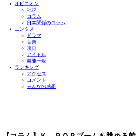
オピニオン
社説
コラム
日本関係のコラム
エンタメ
ドラマ
音楽
映画
アイドル
芸能一般
ランキング
アクセス
コメント
みんなの感想
【コラム】Ｋ－ＰＯＰブームを眺める韓