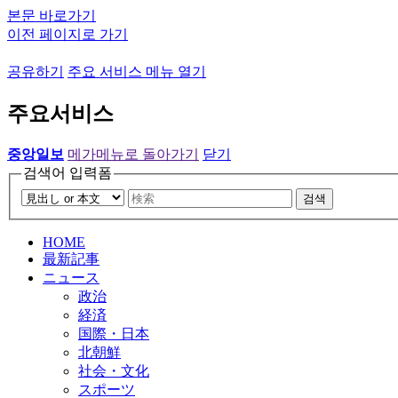
본문 바로가기
이전 페이지로 가기
공유하기
주요 서비스 메뉴 열기
주요서비스
중앙일보
메가메뉴로 돌아가기
닫기
검색어 입력폼
검색
HOME
最新記事
ニュース
政治
経済
国際・日本
北朝鮮
社会・文化
スポーツ