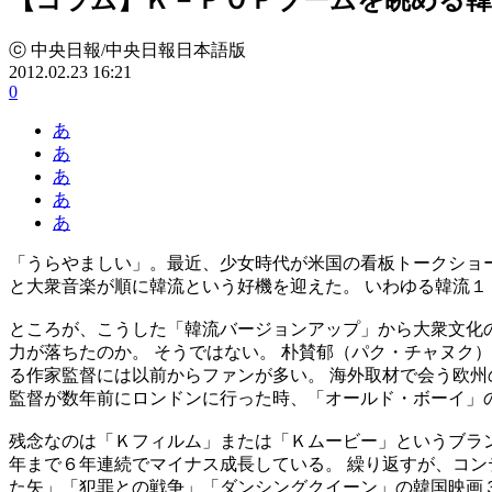
ⓒ 中央日報/中央日報日本語版
2012.02.23 16:21
0
あ
あ
あ
あ
あ
「うらやましい」。最近、少女時代が米国の看板トークショ
と大衆音楽が順に韓流という好機を迎えた。 いわゆる韓流１
ところが、こうした「韓流バージョンアップ」から大衆文化の
力が落ちたのか。 そうではない。 朴賛郁（パク・チャヌク
る作家監督には以前からファンが多い。 海外取材で会う欧州
監督が数年前にロンドンに行った時、「オールド・ボーイ」
残念なのは「Ｋフィルム」または「Ｋムービー」というブラン
年まで６年連続でマイナス成長している。 繰り返すが、コン
た矢」「犯罪との戦争」「ダンシングクイーン」の韓国映画