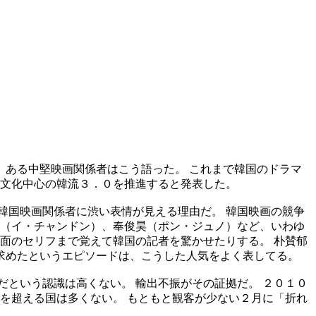
ある中堅映画関係者はこう語った。 これまで韓国のドラマ
統文化中心の韓流３．０を推進すると発表した。
韓国映画関係者に渋い表情が見える理由だ。 韓国映画の競争
東（イ・チャンドン）、奉俊昊（ポン・ジュノ）など、いわゆ
面のセリフまで覚えて韓国の記者を驚かせたりする。 朴賛郁
求めたというエピソードは、こうした人気をよく表してる。
という認識は高くない。 輸出不振がその証拠だ。 ２０１０
を超える国は多くない。 もともと観客が少ない２月に「折れ
。