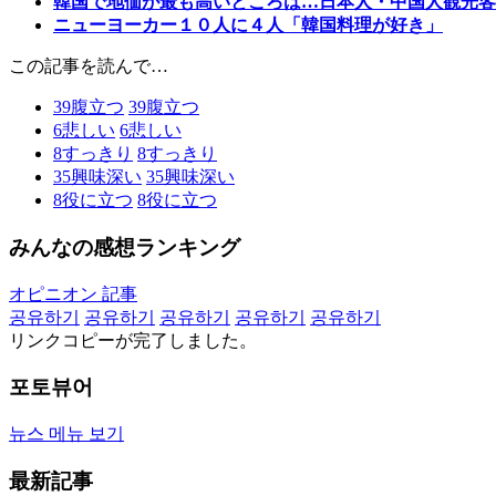
韓国で地価が最も高いところは…日本人・中国人観光客
ニューヨーカー１０人に４人「韓国料理が好き」
この記事を読んで…
39
腹立つ
39
腹立つ
6
悲しい
6
悲しい
8
すっきり
8
すっきり
35
興味深い
35
興味深い
8
役に立つ
8
役に立つ
みんなの感想ランキング
オピニオン 記事
공유하기
공유하기
공유하기
공유하기
공유하기
リンクコピーが完了しました。
포토뷰어
뉴스 메뉴 보기
最新記事