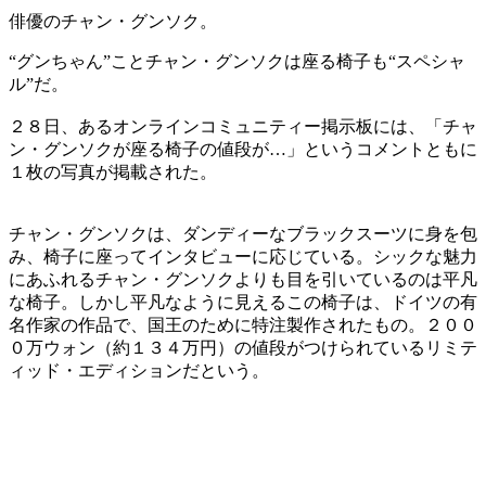
俳優のチャン・グンソク。
“グンちゃん”ことチャン・グンソクは座る椅子も“スペシャ
ル”だ。
２８日、あるオンラインコミュニティー掲示板には、「チャ
ン・グンソクが座る椅子の値段が…」というコメントともに
１枚の写真が掲載された。
チャン・グンソクは、ダンディーなブラックスーツに身を包
み、椅子に座ってインタビューに応じている。シックな魅力
にあふれるチャン・グンソクよりも目を引いているのは平凡
な椅子。しかし平凡なように見えるこの椅子は、ドイツの有
名作家の作品で、国王のために特注製作されたもの。２００
０万ウォン（約１３４万円）の値段がつけられているリミテ
ィッド・エディションだという。