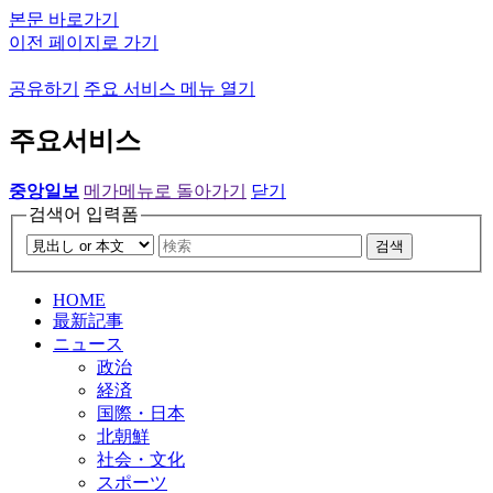
본문 바로가기
이전 페이지로 가기
공유하기
주요 서비스 메뉴 열기
주요서비스
중앙일보
메가메뉴로 돌아가기
닫기
검색어 입력폼
검색
HOME
最新記事
ニュース
政治
経済
国際・日本
北朝鮮
社会・文化
スポーツ