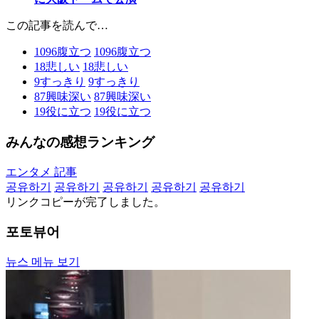
この記事を読んで…
1096
腹立つ
1096
腹立つ
18
悲しい
18
悲しい
9
すっきり
9
すっきり
87
興味深い
87
興味深い
19
役に立つ
19
役に立つ
みんなの感想ランキング
エンタメ 記事
공유하기
공유하기
공유하기
공유하기
공유하기
リンクコピーが完了しました。
포토뷰어
뉴스 메뉴 보기