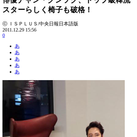
スターらしく椅子も破格！
ⓒ ＩＳＰＬＵＳ/中央日報日本語版
2011.12.29 15:56
0
あ
あ
あ
あ
あ