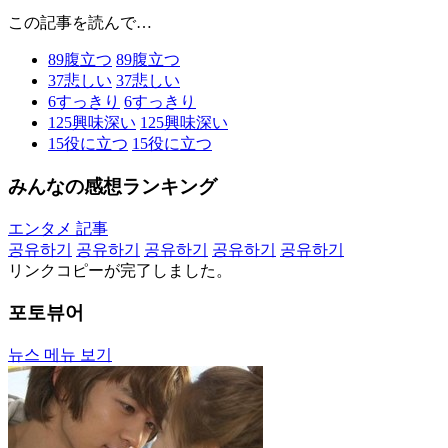
この記事を読んで…
89
腹立つ
89
腹立つ
37
悲しい
37
悲しい
6
すっきり
6
すっきり
125
興味深い
125
興味深い
15
役に立つ
15
役に立つ
みんなの感想ランキング
エンタメ 記事
공유하기
공유하기
공유하기
공유하기
공유하기
リンクコピーが完了しました。
포토뷰어
뉴스 메뉴 보기