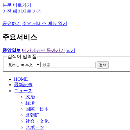
본문 바로가기
이전 페이지로 가기
공유하기
주요 서비스 메뉴 열기
주요서비스
중앙일보
메가메뉴로 돌아가기
닫기
검색어 입력폼
검색
HOME
最新記事
ニュース
政治
経済
国際・日本
北朝鮮
社会・文化
スポーツ