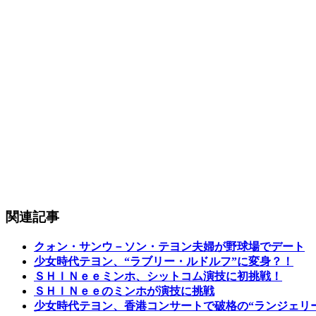
関連記事
クォン・サンウ－ソン・テヨン夫婦が野球場でデート
少女時代テヨン、“ラブリー・ルドルフ”に変身？！
ＳＨＩＮｅｅミンホ、シットコム演技に初挑戦！
ＳＨＩＮｅｅのミンホが演技に挑戦
少女時代テヨン、香港コンサートで破格の“ランジェリ