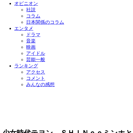
オピニオン
社説
コラム
日本関係のコラム
エンタメ
ドラマ
音楽
映画
アイドル
芸能一般
ランキング
アクセス
コメント
みんなの感想
少女時代テヨン、ＳＨＩＮｅｅミンホ