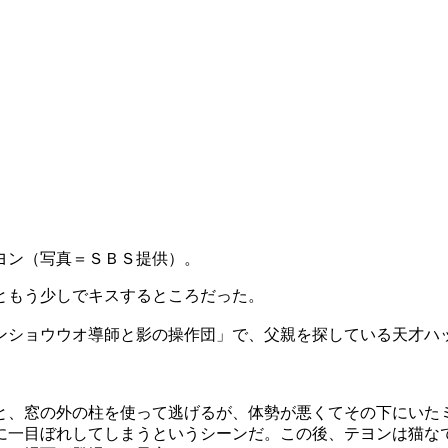
ヨン（写真＝ＳＢＳ提供）。
ともう少しでキスするところだった。
ンショウウオ導師と影の操作団」で、父親を探している天才ハ
と、窓の外の柱を使って逃げるが、体勢が悪くてその下にいた
に一目ぼれしてしまうというシーンだ。この後、テヨンは猫な