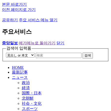
본문 바로가기
이전 페이지로 가기
공유하기
주요 서비스 메뉴 열기
주요서비스
중앙일보
메가메뉴로 돌아가기
닫기
검색어 입력폼
검색
HOME
最新記事
ニュース
政治
経済
国際・日本
北朝鮮
社会・文化
スポーツ