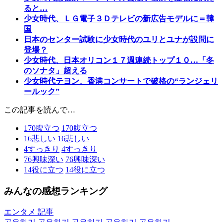
ると…
少女時代、ＬＧ電子３Ｄテレビの新広告モデルに＝韓
国
日本のセンター試験に少女時代のユリとユナが設問に
登場？
少女時代、日本オリコン１７週連続トップ１０…「冬
のソナタ」超える
少女時代テヨン、香港コンサートで破格の“ランジェリ
ールック”
この記事を読んで…
170
腹立つ
170
腹立つ
16
悲しい
16
悲しい
4
すっきり
4
すっきり
76
興味深い
76
興味深い
14
役に立つ
14
役に立つ
みんなの感想ランキング
エンタメ 記事