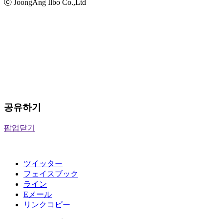
ⓒ JoongAng Ilbo Co.,Ltd
공유하기
팝업닫기
ツイッター
フェイスブック
ライン
Eメール
リンクコピー