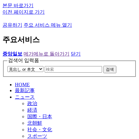
본문 바로가기
이전 페이지로 가기
공유하기
주요 서비스 메뉴 열기
주요서비스
중앙일보
메가메뉴로 돌아가기
닫기
검색어 입력폼
검색
HOME
最新記事
ニュース
政治
経済
国際・日本
北朝鮮
社会・文化
スポーツ