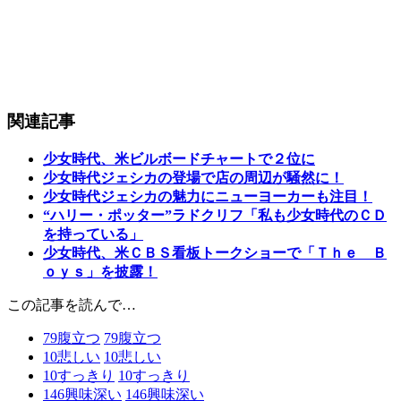
関連記事
少女時代、米ビルボードチャートで２位に
少女時代ジェシカの登場で店の周辺が騒然に！
少女時代ジェシカの魅力にニューヨーカーも注目！
“ハリー・ポッター”ラドクリフ「私も少女時代のＣＤ
を持っている」
少女時代、米ＣＢＳ看板トークショーで「Ｔｈｅ Ｂ
ｏｙｓ」を披露！
この記事を読んで…
79
腹立つ
79
腹立つ
10
悲しい
10
悲しい
10
すっきり
10
すっきり
146
興味深い
146
興味深い