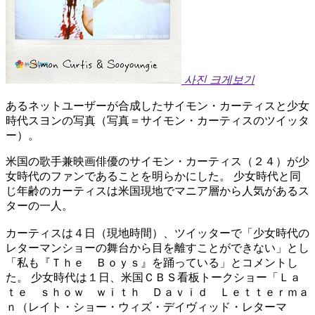
사진 크게보기
あるネットユーザーが合成したサイモン・カーティスと少女
時代スヨンの写真（写真＝サイモン・カーティスのツイッタ
ー）。
米国の歌手兼映画俳優のサイモン・カーティス（２４）が少
女時代のファンであることを明らかにした。 少女時代と同
じ年齢のカーティスは米国現地でマニア層から人気があるス
ターの一人。
カーティスは４日（現地時間）、ツイッターで「少女時代の
レターマンショーの舞台から目を離すことができない」とし
「私も『Ｔｈｅ Ｂｏｙｓ』を踊っている」とコメントし
た。 少女時代は１日、米国ＣＢＳ看板トークショー「Ｌａ
ｔｅ ｓｈｏｗ ｗｉｔｈ Ｄａｖｉｄ Ｌｅｔｔｅｒｍａ
ｎ（レイト・ショー・ウィズ・デイヴィッド・レターマ