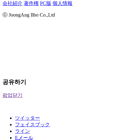
会社紹介
著作権
PC版
個人情報
ⓒ JoongAng Ilbo Co.,Ltd
공유하기
팝업닫기
ツイッター
フェイスブック
ライン
Eメール