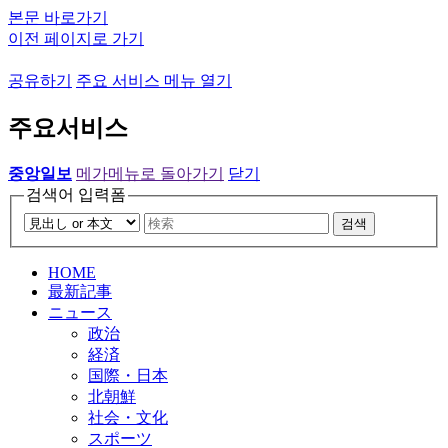
본문 바로가기
이전 페이지로 가기
공유하기
주요 서비스 메뉴 열기
주요서비스
중앙일보
메가메뉴로 돌아가기
닫기
검색어 입력폼
검색
HOME
最新記事
ニュース
政治
経済
国際・日本
北朝鮮
社会・文化
スポーツ