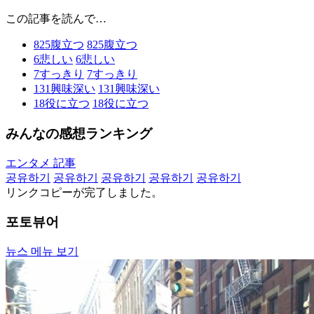
この記事を読んで…
825
腹立つ
825
腹立つ
6
悲しい
6
悲しい
7
すっきり
7
すっきり
131
興味深い
131
興味深い
18
役に立つ
18
役に立つ
みんなの感想ランキング
エンタメ 記事
공유하기
공유하기
공유하기
공유하기
공유하기
リンクコピーが完了しました。
포토뷰어
뉴스 메뉴 보기