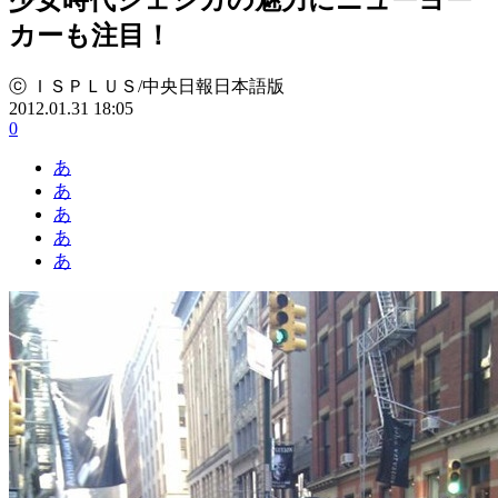
カーも注目！
ⓒ ＩＳＰＬＵＳ/中央日報日本語版
2012.01.31 18:05
0
あ
あ
あ
あ
あ