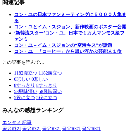
関連記事
コン・ユの日本ファンミーティングに５０００人集ま
る
コン・ユとイム・スジョン、新作映画のポスター公開
‘新韓流スター’コン・ユ、日本で１万人マンモス級フ
ァンミ
コン・ユ－イム・スジョンの“空港キス”が話題
コン・ユ 「コーヒー」から思い浮かぶ芸能人１位
この記事を読んで…
1182
腹立つ
1182
腹立つ
0
悲しい
0
悲しい
8
すっきり
8
すっきり
58
興味深い
58
興味深い
5
役に立つ
5
役に立つ
みんなの感想ランキング
エンタメ 記事
공유하기
공유하기
공유하기
공유하기
공유하기