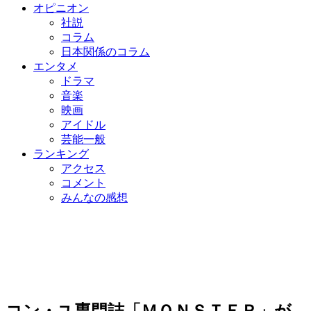
オピニオン
社説
コラム
日本関係のコラム
エンタメ
ドラマ
音楽
映画
アイドル
芸能一般
ランキング
アクセス
コメント
みんなの感想
コン・ユ専門誌「ＭＯＮＳＴＥＲ」が