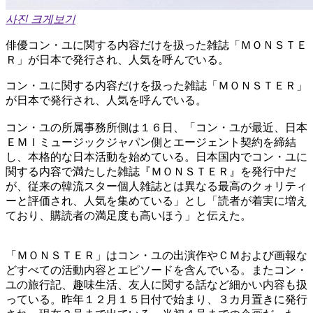
사진 크게보기
俳優コン・ユに関する内容だけを扱った雑誌「ＭＯＮＳＴＥ
Ｒ」が日本で発行され、人気を呼んでいる。
コン・ユに関する内容だけを扱った雑誌「ＭＯＮＳＴＥＲ」
が日本で発行され、人気を呼んでいる。
コン・ユの所属事務所側は１６日、「コン・ユが最近、日本
ＥＭＩミュージックジャパン側とエージェント契約を締結
し、本格的な日本活動を始めている。日本国内でコン・ユに
関する内容で満たした雑誌『ＭＯＮＳＴＥＲ』を発行中だ
が、従来の韓流スター個人雑誌とは異なる最高のクォリティ
ーと評価され、人気を集めている」とし「読者が着実に増え
ており、購読者の満足度も高いほう」と伝えた。
「ＭＯＮＳＴＥＲ」はコン・ユの出演作やＣＭおよび画報な
どすべての活動内容とエピソードを含んでいる。またコン・
ユの旅行記、趣味生活、友人に関する話など細かい内容も扱
っている。昨年１２月１５日付で始まり、３カ月置きに発行