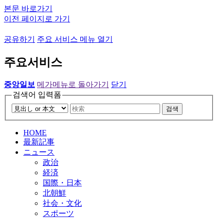
본문 바로가기
이전 페이지로 가기
공유하기
주요 서비스 메뉴 열기
주요서비스
중앙일보
메가메뉴로 돌아가기
닫기
검색어 입력폼
검색
HOME
最新記事
ニュース
政治
経済
国際・日本
北朝鮮
社会・文化
スポーツ