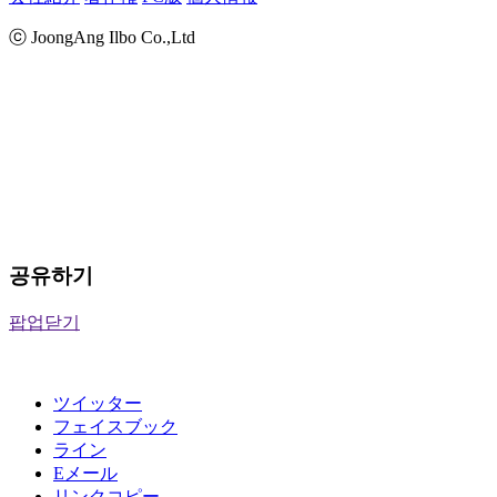
ⓒ JoongAng Ilbo Co.,Ltd
공유하기
팝업닫기
ツイッター
フェイスブック
ライン
Eメール
リンクコピー