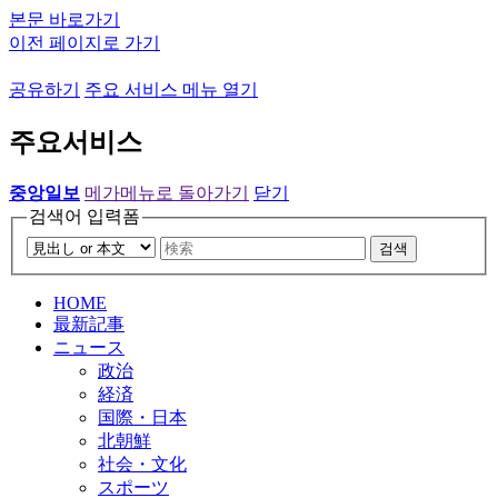
본문 바로가기
이전 페이지로 가기
공유하기
주요 서비스 메뉴 열기
주요서비스
중앙일보
메가메뉴로 돌아가기
닫기
검색어 입력폼
검색
HOME
最新記事
ニュース
政治
経済
国際・日本
北朝鮮
社会・文化
スポーツ