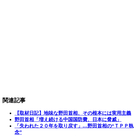
関連記事
【取材日記】地味な野田首相、その根本には実用主義
野田首相「増え続ける中国国防費、日本に脅威」
「失われた２０年を取り戻す」…野田首相の“ＴＰＰ執
念”