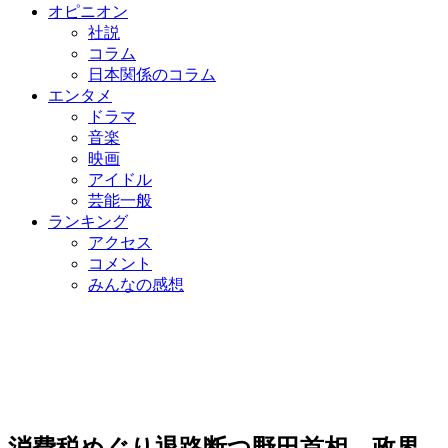
オピニオン
社説
コラム
日本関係のコラム
エンタメ
ドラマ
音楽
映画
アイドル
芸能一般
ランキング
アクセス
コメント
みんなの感想
消費税めぐり退路断つ野田首相…政界