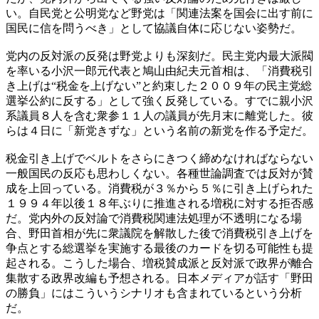
い。自民党と公明党など野党は「関連法案を国会に出す前に
国民に信を問うべき」として協議自体に応じない姿勢だ。
党内の反対派の反発は野党よりも深刻だ。民主党内最大派閥
を率いる小沢一郎元代表と鳩山由紀夫元首相は、「消費税引
き上げは“税金を上げない”と約束した２００９年の民主党総
選挙公約に反する」として強く反発している。すでに親小沢
系議員８人を含む衆参１１人の議員が先月末に離党した。彼
らは４日に「新党きずな」という名前の新党を作る予定だ。
税金引き上げでベルトをさらにきつく締めなければならない
一般国民の反応も思わしくない。各種世論調査では反対が賛
成を上回っている。消費税が３％から５％に引き上げられた
１９９４年以後１８年ぶりに推進される増税に対する拒否感
だ。党内外の反対論で消費税関連法処理が不透明になる場
合、野田首相が先に衆議院を解散した後で消費税引き上げを
争点とする総選挙を実施する最後のカードを切る可能性も提
起される。こうした場合、増税賛成派と反対派で政界が離合
集散する政界改編も予想される。日本メディアが話す「野田
の勝負」にはこういうシナリオも含まれているという分析
だ。