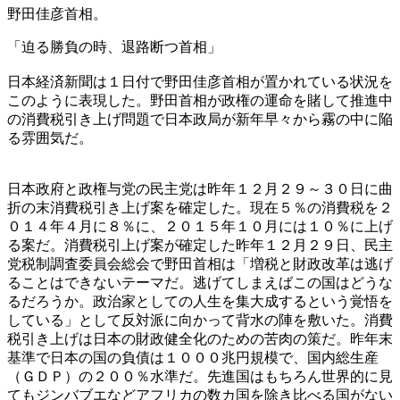
野田佳彦首相。
「迫る勝負の時、退路断つ首相」
日本経済新聞は１日付で野田佳彦首相が置かれている状況を
このように表現した。野田首相が政権の運命を賭して推進中
の消費税引き上げ問題で日本政局が新年早々から霧の中に陥
る雰囲気だ。
日本政府と政権与党の民主党は昨年１２月２９～３０日に曲
折の末消費税引き上げ案を確定した。現在５％の消費税を２
０１４年４月に８％に、２０１５年１０月には１０％に上げ
る案だ。消費税引上げ案が確定した昨年１２月２９日、民主
党税制調査委員会総会で野田首相は「増税と財政改革は逃げ
ることはできないテーマだ。逃げてしまえばこの国はどうな
るだろうか。政治家としての人生を集大成するという覚悟を
している」として反対派に向かって背水の陣を敷いた。消費
税引き上げは日本の財政健全化のための苦肉の策だ。昨年末
基準で日本の国の負債は１０００兆円規模で、国内総生産
（ＧＤＰ）の２００％水準だ。先進国はもちろん世界的に見
てもジンバブエなどアフリカの数カ国を除き比べる国がない