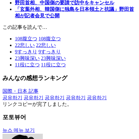
野田首相、中国側の要請で訪中をキャンセル
「玄葉外相、韓国側に独島を日本領土と抗議」野田首
相が記者会見で公開
この記事を読んで…
108
腹立つ
108
腹立つ
22
悲しい
22
悲しい
9
すっきり
9
すっきり
23
興味深い
23
興味深い
11
役に立つ
11
役に立つ
みんなの感想ランキング
国際・日本 記事
공유하기
공유하기
공유하기
공유하기
공유하기
リンクコピーが完了しました。
포토뷰어
뉴스 메뉴 보기