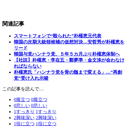
関連記事
スマートフォンで“殴られた”朴槿恵元代表
韓国の次期大統領候補の仮想対決…安哲秀が朴槿恵を
リード
韓国与党ハンナラ党、５年５カ月ぶり朴槿恵体制へ
【社説】朴槿恵・李在五・鄭夢準・金文洙が会わなけ
ればならない
朴槿恵氏「ハンナラ党を骨の髄まで変える」…“再創
党”受け入れ示唆
この記事を読んで…
0
腹立つ
0
腹立つ
0
悲しい
0
悲しい
1
すっきり
1
すっきり
2
興味深い
2
興味深い
1
役に立つ
1
役に立つ