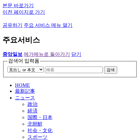
본문 바로가기
이전 페이지로 가기
공유하기
주요 서비스 메뉴 열기
주요서비스
중앙일보
메가메뉴로 돌아가기
닫기
검색어 입력폼
검색
HOME
最新記事
ニュース
政治
経済
国際・日本
北朝鮮
社会・文化
スポーツ