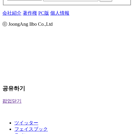
会社紹介
著作権
PC版
個人情報
ⓒ JoongAng Ilbo Co.,Ltd
공유하기
팝업닫기
ツイッター
フェイスブック