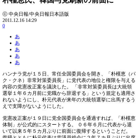
ⓒ 中央日報/中央日報日本語版
2011.12.16 14:29
0
あ
あ
あ
あ
あ
ハンナラ党が１５日、常任全国委員会を開き、「朴槿恵（パ
ク・クネ）非常対策委員長」に党代表の地位と権限を与える
内容の党憲改正案を議決した。 「非常対策委員長は大統領
選挙１年６カ月前に党職から辞退する」という規定も適用さ
れないようにし、朴元代表が来年の大統領選挙に出馬するう
えで支障がないようにした。
党憲改正案が１９日に党全国委員会を通過すれば、「朴槿恵
体制」が公式的にスタートする。 ０６年６月に代表から退
いて以来５年５カ月ぶりに前面に復帰するということだ。
復帰とともに朴元代表は党議員総会に２年７カ月ぶりに出席