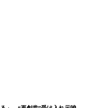
る」…“再創党”受け入れ示唆