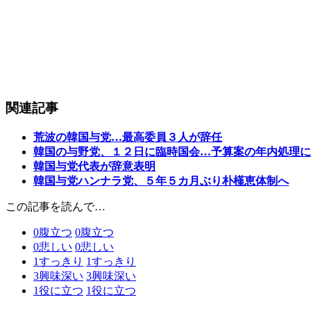
関連記事
荒波の韓国与党…最高委員３人が辞任
韓国の与野党、１２日に臨時国会…予算案の年内処理に
韓国与党代表が辞意表明
韓国与党ハンナラ党、５年５カ月ぶり朴槿恵体制へ
この記事を読んで…
0
腹立つ
0
腹立つ
0
悲しい
0
悲しい
1
すっきり
1
すっきり
3
興味深い
3
興味深い
1
役に立つ
1
役に立つ