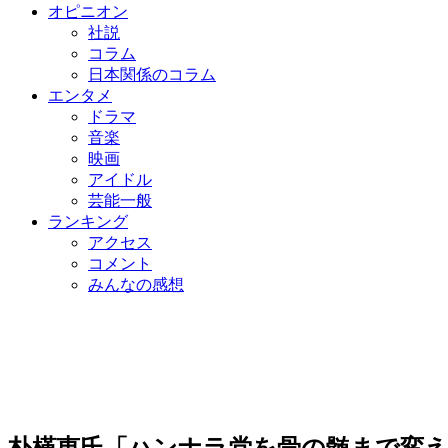
オピニオン
社説
コラム
日本関係のコラム
エンタメ
ドラマ
音楽
映画
アイドル
芸能一般
ランキング
アクセス
コメント
みんなの感想
朴槿恵氏「ハンナラ党を骨の髄まで変え