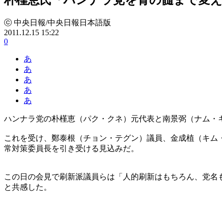
ⓒ 中央日報/中央日報日本語版
2011.12.15 15:22
0
あ
あ
あ
あ
あ
ハンナラ党の朴槿恵（パク・クネ）元代表と南景弼（ナム・
これを受け、鄭泰根（チョン・テグン）議員、金成植（キム・
常対策委員長を引き受ける見込みだ。
この日の会見で刷新派議員らは「人的刷新はもちろん、党名
と共感した。