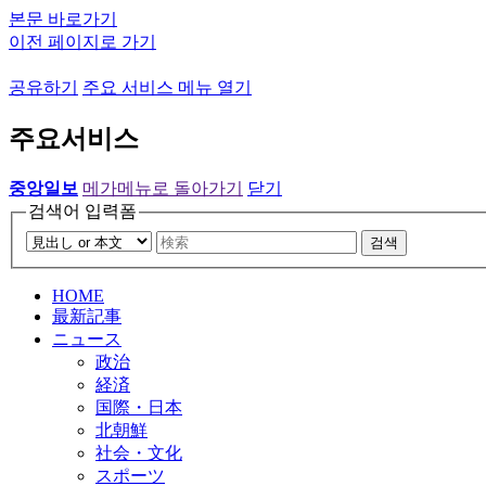
본문 바로가기
이전 페이지로 가기
공유하기
주요 서비스 메뉴 열기
주요서비스
중앙일보
메가메뉴로 돌아가기
닫기
검색어 입력폼
검색
HOME
最新記事
ニュース
政治
経済
国際・日本
北朝鮮
社会・文化
スポーツ