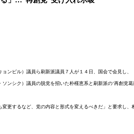
キョンピル）議員ら刷新派議員７人が１４日、国会で会見し、
ソンシク）議員の脱党を招いた朴槿恵系と刷新派の‘再創党葛
も変更するなど、党の内容と形式を変えるべきだ」と要求し、