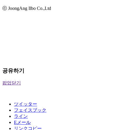
ⓒ JoongAng Ilbo Co.,Ltd
공유하기
팝업닫기
ツイッター
フェイスブック
ライン
Eメール
リンクコピー