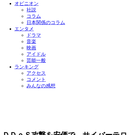
オピニオン
社説
コラム
日本関係のコラム
エンタメ
ドラマ
音楽
映画
アイドル
芸能一般
ランキング
アクセス
コメント
みんなの感想
ＤＤｏＳ攻撃を安価で…サイバーテロ