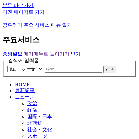
본문 바로가기
이전 페이지로 가기
공유하기
주요 서비스 메뉴 열기
주요서비스
중앙일보
메가메뉴로 돌아가기
닫기
검색어 입력폼
검색
HOME
最新記事
ニュース
政治
経済
国際・日本
北朝鮮
社会・文化
スポーツ