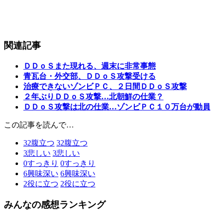
関連記事
ＤＤｏＳまた現れる、週末に非常事態
青瓦台・外交部、ＤＤｏＳ攻撃受ける
治療できないゾンビＰＣ、２日間ＤＤｏＳ攻撃
２年ぶりＤＤｏＳ攻撃…北朝鮮の仕業？
ＤＤｏＳ攻撃は北の仕業…ゾンビＰＣ１０万台が動員
この記事を読んで…
32
腹立つ
32
腹立つ
3
悲しい
3
悲しい
0
すっきり
0
すっきり
6
興味深い
6
興味深い
2
役に立つ
2
役に立つ
みんなの感想ランキング