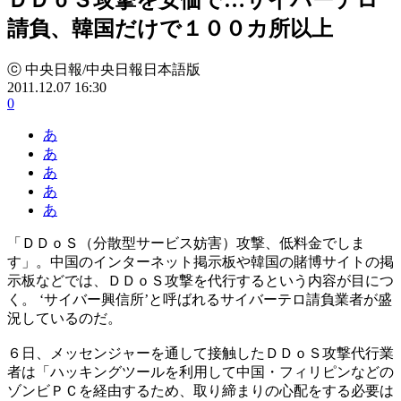
請負、韓国だけで１００カ所以上
ⓒ 中央日報/中央日報日本語版
2011.12.07 16:30
0
あ
あ
あ
あ
あ
「ＤＤｏＳ（分散型サービス妨害）攻撃、低料金でしま
す」。中国のインターネット掲示板や韓国の賭博サイトの掲
示板などでは、ＤＤｏＳ攻撃を代行するという内容が目につ
く。 ‘サイバー興信所’と呼ばれるサイバーテロ請負業者が盛
況しているのだ。
６日、メッセンジャーを通して接触したＤＤｏＳ攻撃代行業
者は「ハッキングツールを利用して中国・フィリピンなどの
ゾンビＰＣを経由するため、取り締まりの心配をする必要は