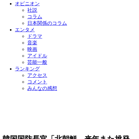
オピニオン
社説
コラム
日本関係のコラム
エンタメ
ドラマ
音楽
映画
アイドル
芸能一般
ランキング
アクセス
コメント
みんなの感想
韓国国防長官「北朝鮮、来年また挑発