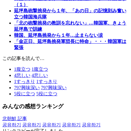
（１）
延坪島砲撃挑発から１年、「あの日」の記憶刻み奮い
立つ韓国海兵隊
「北の砲撃挑発の教訓を忘れない」…韓国軍、きょう
延坪島で訓練
韓国、延坪島挑発から１年…止まらない涙
「金正日、延坪島挑発軍団長に特命」・・・韓国軍は
緊張
この記事を読んで…
1
腹立つ
1
腹立つ
4
悲しい
4
悲しい
1
すっきり
1
すっきり
797
興味深い
797
興味深い
5
役に立つ
5
役に立つ
みんなの感想ランキング
北朝鮮 記事
공유하기
공유하기
공유하기
공유하기
공유하기
リンクコピーが完了しました。