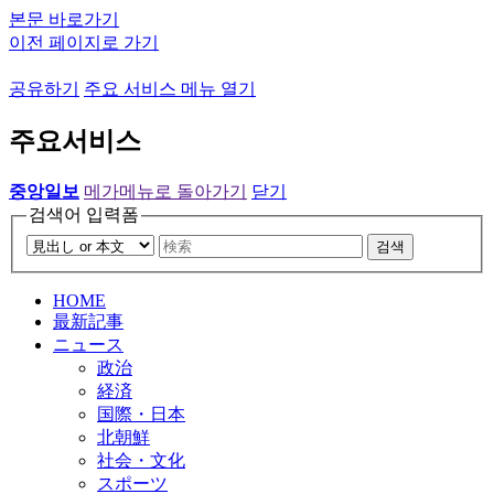
본문 바로가기
이전 페이지로 가기
공유하기
주요 서비스 메뉴 열기
주요서비스
중앙일보
메가메뉴로 돌아가기
닫기
검색어 입력폼
검색
HOME
最新記事
ニュース
政治
経済
国際・日本
北朝鮮
社会・文化
スポーツ