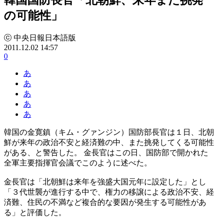
の可能性」
ⓒ 中央日報日本語版
2011.12.02 14:57
0
あ
あ
あ
あ
あ
韓国の金寛鎮（キム・グァンジン）国防部長官は１日、北朝
鮮が来年の政治不安と経済難の中、また挑発してくる可能性
がある、と警告した。 金長官はこの日、国防部で開かれた
全軍主要指揮官会議でこのように述べた。
金長官は「北朝鮮は来年を強盛大国元年に設定した」とし
「３代世襲が進行する中で、権力の移譲による政治不安、経
済難、住民の不満など複合的な要因が発生する可能性があ
る」と評価した。