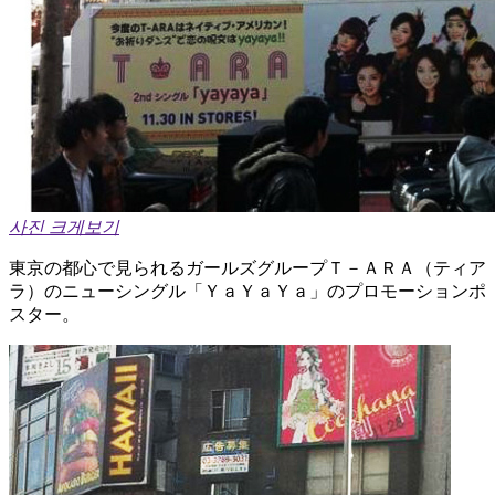
사진 크게보기
東京の都心で見られるガールズグループＴ－ＡＲＡ（ティア
ラ）のニューシングル「ＹａＹａＹａ」のプロモーションポ
スター。