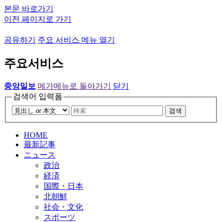
본문 바로가기
이전 페이지로 가기
공유하기
주요 서비스 메뉴 열기
주요서비스
중앙일보
메가메뉴로 돌아가기
닫기
검색어 입력폼
검색
HOME
最新記事
ニュース
政治
経済
国際・日本
北朝鮮
社会・文化
スポーツ