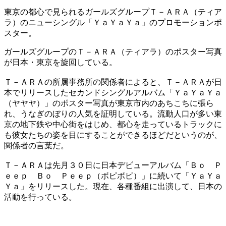
東京の都心で見られるガールズグループＴ－ＡＲＡ（ティア
ラ）のニューシングル「ＹａＹａＹａ」のプロモーションポ
スター。
ガールズグループのＴ－ＡＲＡ（ティアラ）のポスター写真
が日本・東京を旋回している。
Ｔ－ＡＲＡの所属事務所の関係者によると、Ｔ－ＡＲＡが日
本でリリースしたセカンドシングルアルバム「ＹａＹａＹａ
（ヤヤヤ）」のポスター写真が東京市内のあちこちに張ら
れ、うなぎのぼりの人気を証明している。流動人口が多い東
京の地下鉄や中心街をはじめ、都心を走っているトラックに
も彼女たちの姿を目にすることができるほどだというのが、
関係者の言葉だ。
Ｔ－ＡＲＡは先月３０日に日本デビューアルバム「Ｂｏ Ｐ
ｅｅｐ Ｂｏ Ｐｅｅｐ（ボピボピ）」に続いて「ＹａＹａ
Ｙａ」をリリースした。現在、各種番組に出演して、日本の
活動を行っている。