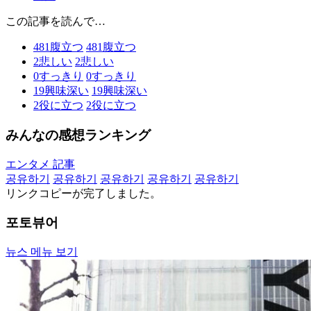
この記事を読んで…
481
腹立つ
481
腹立つ
2
悲しい
2
悲しい
0
すっきり
0
すっきり
19
興味深い
19
興味深い
2
役に立つ
2
役に立つ
みんなの感想ランキング
エンタメ 記事
공유하기
공유하기
공유하기
공유하기
공유하기
リンクコピーが完了しました。
포토뷰어
뉴스 메뉴 보기