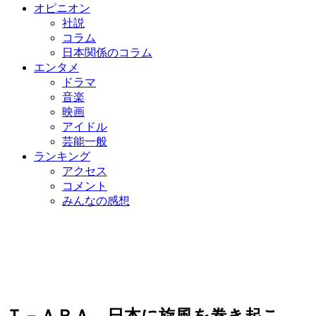
オピニオン
社説
コラム
日本関係のコラム
エンタメ
ドラマ
音楽
映画
アイドル
芸能一般
ランキング
アクセス
コメント
みんなの感想
Ｔ－ＡＲＡ、日本に旋風を巻き起こ