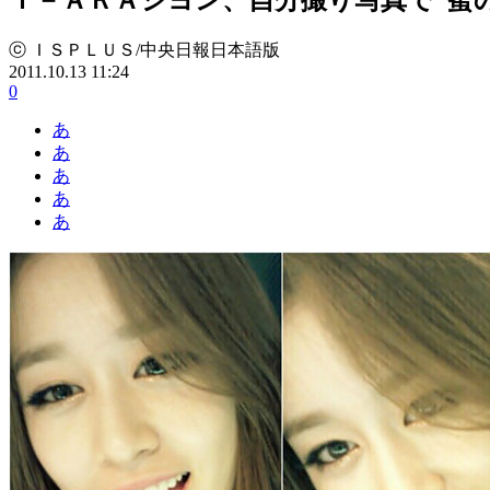
ⓒ ＩＳＰＬＵＳ/中央日報日本語版
2011.10.13 11:24
0
あ
あ
あ
あ
あ