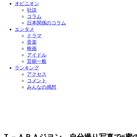
オピニオン
社説
コラム
日本関係のコラム
エンタメ
ドラマ
音楽
映画
アイドル
芸能一般
ランキング
アクセス
コメント
みんなの感想
Ｔ－ＡＲＡジヨン、自分撮り写真で“蜜