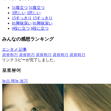
51
腹立つ
51
腹立つ
3
悲しい
3
悲しい
15
すっきり
15
すっきり
81
興味深い
81
興味深い
9
役に立つ
9
役に立つ
みんなの感想ランキング
エンタメ 記事
공유하기
공유하기
공유하기
공유하기
공유하기
リンクコピーが完了しました。
포토뷰어
뉴스 메뉴 보기