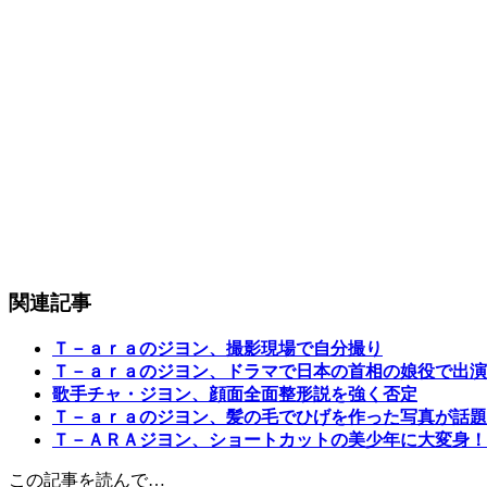
関連記事
Ｔ－ａｒａのジヨン、撮影現場で自分撮り
Ｔ－ａｒａのジヨン、ドラマで日本の首相の娘役で出演
歌手チャ・ジヨン、顔面全面整形説を強く否定
Ｔ－ａｒａのジヨン、髪の毛でひげを作った写真が話題
Ｔ－ＡＲＡジヨン、ショートカットの美少年に大変身！
この記事を読んで…