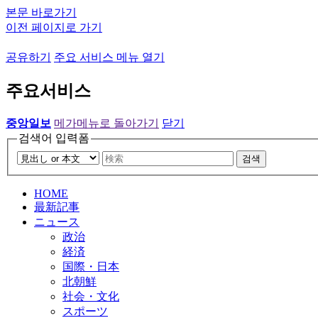
본문 바로가기
이전 페이지로 가기
공유하기
주요 서비스 메뉴 열기
주요서비스
중앙일보
메가메뉴로 돌아가기
닫기
검색어 입력폼
검색
HOME
最新記事
ニュース
政治
経済
国際・日本
北朝鮮
社会・文化
スポーツ