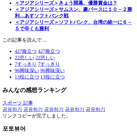
＜アジアシリーズ＞きょう開幕、優勝賞金は？
＜アジアシリーズ＞サムスン、豪パースに１０－２勝
利…あすソフトバンク戦
＜アジアシリーズ＞ソフトバンク、台湾の統一に６－
５で辛くも勝利
この記事を読んで…
427
腹立つ
427
腹立つ
22
悲しい
22
悲しい
7
すっきり
7
すっきり
96
興味深い
96
興味深い
13
役に立つ
13
役に立つ
みんなの感想ランキング
スポーツ 記事
공유하기
공유하기
공유하기
공유하기
공유하기
リンクコピーが完了しました。
포토뷰어