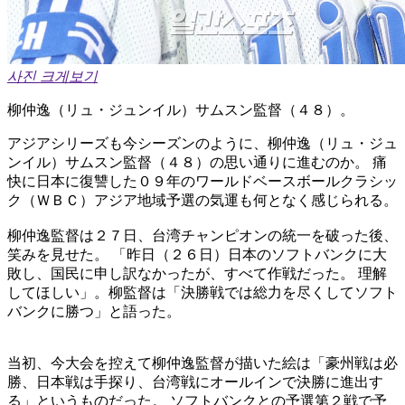
사진 크게보기
柳仲逸（リュ・ジュンイル）サムスン監督（４８）。
アジアシリーズも今シーズンのように、柳仲逸（リュ・ジュ
ンイル）サムスン監督（４８）の思い通りに進むのか。 痛
快に日本に復讐した０９年のワールドベースボールクラシッ
ク（ＷＢＣ）アジア地域予選の気運も何となく感じられる。
柳仲逸監督は２７日、台湾チャンピオンの統一を破った後、
笑みを見せた。 「昨日（２６日）日本のソフトバンクに大
敗し、国民に申し訳なかったが、すべて作戦だった。 理解
してほしい」。柳監督は「決勝戦では総力を尽くしてソフト
バンクに勝つ」と語った。
当初、今大会を控えて柳仲逸監督が描いた絵は「豪州戦は必
勝、日本戦は手探り、台湾戦にオールインで決勝に進出す
る」というものだった。 ソフトバンクとの予選第２戦で予