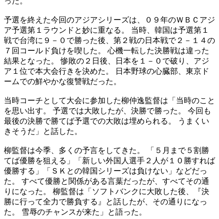
った。
予選を終えた今回のアジアシリーズは、０９年のＷＢＣアジ
ア予選第１ラウンドと妙に重なる。 当時、韓国は予選第１
戦で台湾に９－０で勝った後、第２戦の日本戦で２－１４の
７回コールド負けを喫した。 心機一転した決勝戦は違った
結果となった。 惨敗の２日後、日本を１－０で破り、アジ
ア１位で本大会行きを決めた。 日本野球の心臓部、東京ド
ームでの鮮やかな復讐戦だった。
当時コーチとして大会に参加した柳仲逸監督は「当時のこと
を思い出す。 予選では大敗したが、決勝で勝った。 今回も
最後の決勝で勝てば予選での大敗は埋められる。 うまくい
きそうだ」と話した。
柳監督は今季、多くの予言をしてきた。 「５月まで５割勝
てば優勝を狙える」「新しい外国人選手２人が１０勝すれば
優勝する」「ＳＫとの韓国シリーズは負けない」などだっ
た。 すべて優勝と関係がある言葉だったが、すべてその通
りになった。 柳監督は「ソフトバンクに大敗した後、『決
勝に行って全力で勝負する』と話したが、その通りになっ
た。 雪辱のチャンスが来た」と語った。