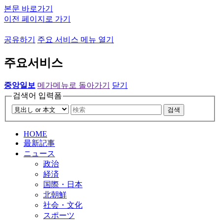
본문 바로가기
이전 페이지로 가기
공유하기
주요 서비스 메뉴 열기
주요서비스
중앙일보
메가메뉴로 돌아가기
닫기
검색어 입력폼
검색
HOME
最新記事
ニュース
政治
経済
国際・日本
北朝鮮
社会・文化
スポーツ