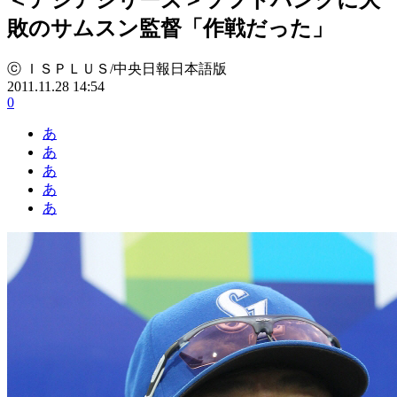
敗のサムスン監督「作戦だった」
ⓒ ＩＳＰＬＵＳ/中央日報日本語版
2011.11.28 14:54
0
あ
あ
あ
あ
あ