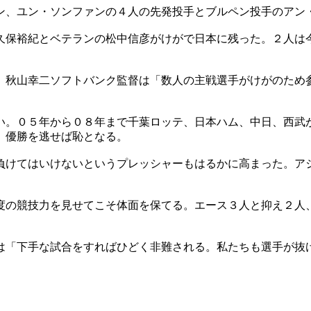
ン、ユン・ソンファンの４人の先発投手とブルペン投手のアン
久保裕紀とベテランの松中信彦がけがで日本に残った。２人は
。秋山幸二ソフトバンク監督は「数人の主戦選手がけがのため
い。０５年から０８年まで千葉ロッテ、日本ハム、中日、西武
、優勝を逃せば恥となる。
負けてはいけないというプレッシャーもはるかに高まった。ア
度の競技力を見せてこそ体面を保てる。エース３人と抑え２人
は「下手な試合をすればひどく非難される。私たちも選手が抜