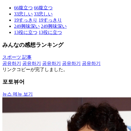
66
腹立つ
66
腹立つ
33
悲しい
33
悲しい
19
すっきり
19
すっきり
249
興味深い
249
興味深い
13
役に立つ
13
役に立つ
みんなの感想ランキング
スポーツ 記事
공유하기
공유하기
공유하기
공유하기
공유하기
リンクコピーが完了しました。
포토뷰어
뉴스 메뉴 보기