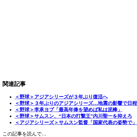
関連記事
＜野球＞アジアシリーズが３年ぶり復活へ
＜野球＞３年ぶりのアジアシリーズ…地震の影響で日程
＜野球＞李承ヨプ「最高年俸を望めば私は泥棒」
＜野球＞サムスン、“日本の打撃王”内川聖一を抑えろ
＜アジアシリーズ＞サムスン監督「国家代表の姿勢で」
この記事を読んで…