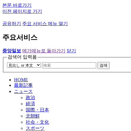
본문 바로가기
이전 페이지로 가기
공유하기
주요 서비스 메뉴 열기
주요서비스
중앙일보
메가메뉴로 돌아가기
닫기
검색어 입력폼
검색
HOME
最新記事
ニュース
政治
経済
国際・日本
北朝鮮
社会・文化
スポーツ