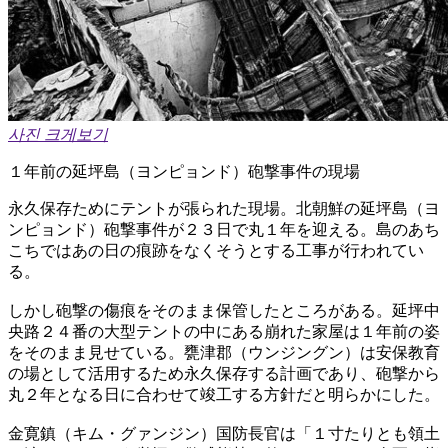
사진 크게보기
１年前の延坪島（ヨンピョンド）砲撃事件の現場
永久保存ためにテントが張られた現場。北朝鮮の延坪島（ヨ
ンピョンド）砲撃事件が２３日で丸１年を迎える。島のあち
こちではあの日の痕跡をなくそうとする工事が行われてい
る。
しかし砲撃の傷痕をそのまま保管したところがある。延坪中
央路２４番の大型テントの中にある崩れた家屋は１年前の姿
をそのまま見せている。甕津郡（ウンジングン）は安保教育
の場として活用するため永久保存する計画であり、砲撃から
丸２年となる日に合わせて竣工する方針だと明らかにした。
金寛鎮（キム・グァンジン）国防長官は「１寸たりとも領土