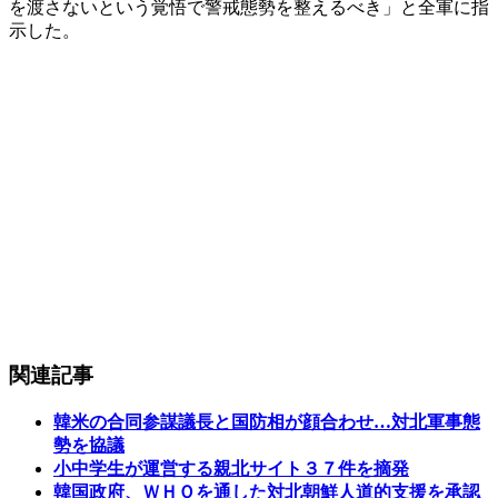
を渡さないという覚悟で警戒態勢を整えるべき」と全軍に指
示した。
関連記事
韓米の合同参謀議長と国防相が顔合わせ…対北軍事態
勢を協議
小中学生が運営する親北サイト３７件を摘発
韓国政府、ＷＨＯを通した対北朝鮮人道的支援を承認