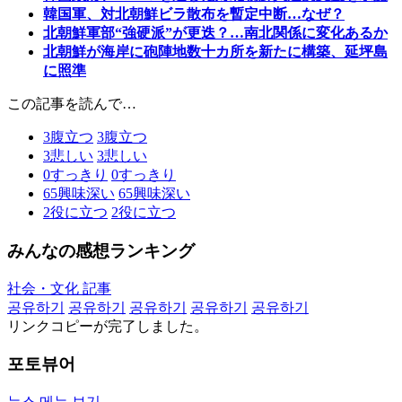
韓国軍、対北朝鮮ビラ散布を暫定中断…なぜ？
北朝鮮軍部“強硬派”が更迭？…南北関係に変化あるか
北朝鮮が海岸に砲陣地数十カ所を新たに構築、延坪島
に照準
この記事を読んで…
3
腹立つ
3
腹立つ
3
悲しい
3
悲しい
0
すっきり
0
すっきり
65
興味深い
65
興味深い
2
役に立つ
2
役に立つ
みんなの感想ランキング
社会・文化 記事
공유하기
공유하기
공유하기
공유하기
공유하기
リンクコピーが完了しました。
포토뷰어
뉴스 메뉴 보기