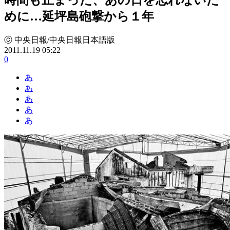
めに…延坪島砲撃から１年
ⓒ 中央日報/中央日報日本語版
2011.11.19 05:22
0
あ
あ
あ
あ
あ