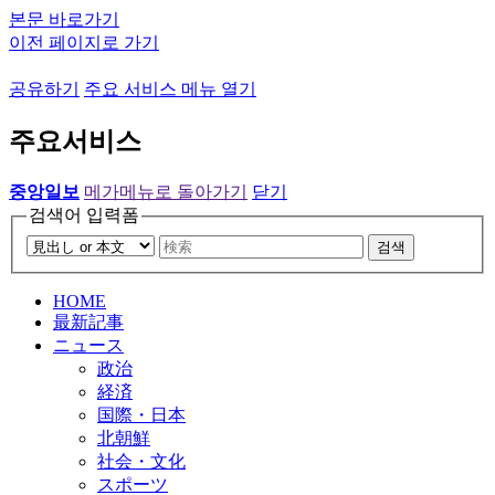
본문 바로가기
이전 페이지로 가기
공유하기
주요 서비스 메뉴 열기
주요서비스
중앙일보
메가메뉴로 돌아가기
닫기
검색어 입력폼
검색
HOME
最新記事
ニュース
政治
経済
国際・日本
北朝鮮
社会・文化
スポーツ