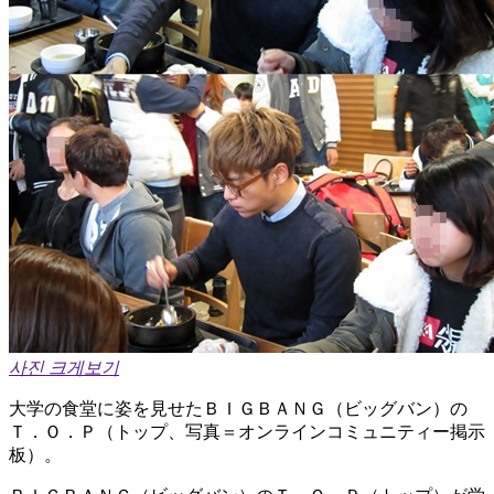
사진 크게보기
大学の食堂に姿を見せたＢＩＧＢＡＮＧ（ビッグバン）の
Ｔ．Ｏ．Ｐ（トップ、写真＝オンラインコミュニティー掲示
板）。