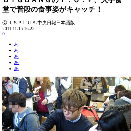
堂で普段の食事姿がキャッチ！
ⓒ ＩＳＰＬＵＳ/中央日報日本語版
2011.11.15 16:22
0
あ
あ
あ
あ
あ