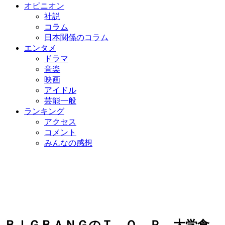
オピニオン
社説
コラム
日本関係のコラム
エンタメ
ドラマ
音楽
映画
アイドル
芸能一般
ランキング
アクセス
コメント
みんなの感想
ＢＩＧＢＡＮＧのＴ．Ｏ．Ｐ、大学食