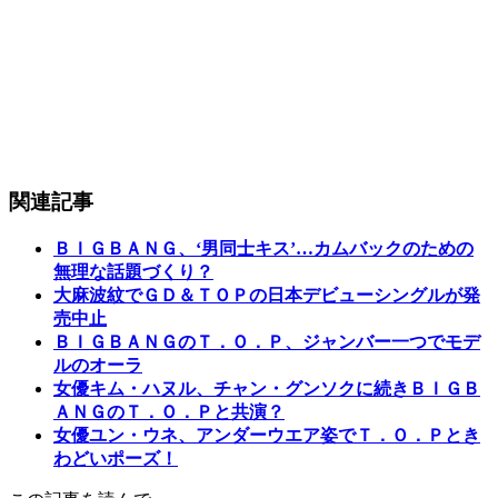
関連記事
ＢＩＧＢＡＮＧ、‘男同士キス’…カムバックのための
無理な話題づくり？
大麻波紋でＧＤ＆ＴＯＰの日本デビューシングルが発
売中止
ＢＩＧＢＡＮＧのＴ．Ｏ．Ｐ、ジャンバー一つでモデ
ルのオーラ
女優キム・ハヌル、チャン・グンソクに続きＢＩＧＢ
ＡＮＧのＴ．Ｏ．Ｐと共演？
女優ユン・ウネ、アンダーウエア姿でＴ．Ｏ．Ｐとき
わどいポーズ！