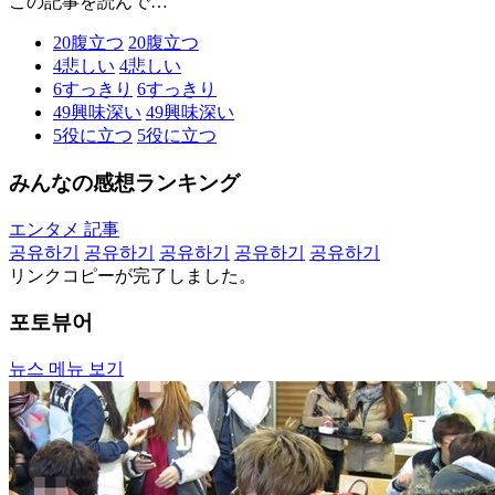
この記事を読んで…
20
腹立つ
20
腹立つ
4
悲しい
4
悲しい
6
すっきり
6
すっきり
49
興味深い
49
興味深い
5
役に立つ
5
役に立つ
みんなの感想ランキング
エンタメ 記事
공유하기
공유하기
공유하기
공유하기
공유하기
リンクコピーが完了しました。
포토뷰어
뉴스 메뉴 보기